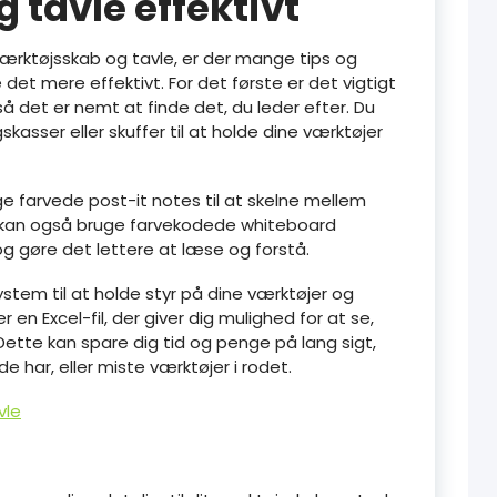
 tavle effektivt
værktøjsskab og tavle, er der mange tips og
 det mere effektivt. For det første er det vigtigt
så det er nemt at finde det, du leder efter. Du
kasser eller skuffer til at holde dine værktøjer
ge farvede post-it notes til at skelne mellem
Du kan også bruge farvekodede whiteboard
og gøre det lettere at læse og forstå.
ystem til at holde styr på dine værktøjer og
r en Excel-fil, der giver dig mulighed for at se,
Dette kan spare dig tid og penge på lang sigt,
de har, eller miste værktøjer i rodet.
vle