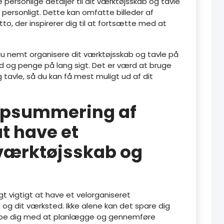
e personlige detaljer til dit værktøjsskab og tavle
personligt. Dette kan omfatte billeder af
otto, der inspirerer dig til at fortsætte med at
 du nemt organisere dit værktøjsskab og tavle på
id og penge på lang sigt. Det er værd at bruge
g tavle, så du kan få mest muligt ud af dit
opsummering af
t have et
 værktøjsskab og
oligt vigtigt at have et velorganiseret
 og dit værksted. Ikke alene kan det spare dig
lpe dig med at planlægge og gennemføre