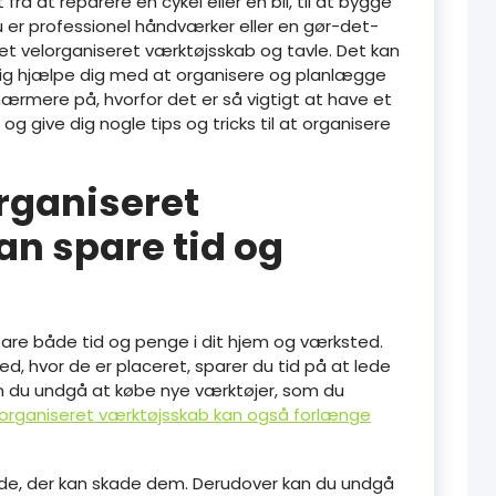
fra at reparere en cykel eller en bil, til at bygge
u er professionel håndværker eller en gør-det-
 et velorganiseret værktøjsskab og tavle. Det kan
dig hjælpe dig med at organisere og planlægge
se nærmere på, hvorfor det er så vigtigt at have et
g give dig nogle tips og tricks til at organisere
rganiseret
n spare tid og
pare både tid og penge i dit hjem og værksted.
ed, hvor de er placeret, sparer du tid på at lede
an du undgå at købe nye værktøjer, som du
lorganiseret værktøjsskab kan også forlænge
åde, der kan skade dem. Derudover kan du undgå