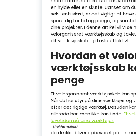
man skal kunne klare. Det kan være alt 
en hylde eller en skuffe. Uanset om d
selv-entusiast, er det vigtigt at have
spare dig for tid og penge, og samti
dine projekter. I denne artikel vil vi 
velorganiseret værktøjsskab og tavle, o
dit værktøjsskab og tavle effektivt.
Hvordan et velo
værktøjsskab ka
penge
Et velorganiseret værktøjsskab kan s
Når du har styr på dine værktøjer og v
efter det rigtige værktøj. Desuden k
allerede har, men ikke kan finde.
Et ve
levetiden på dine værktøjer,
da de ikke bliver opbevaret på en m