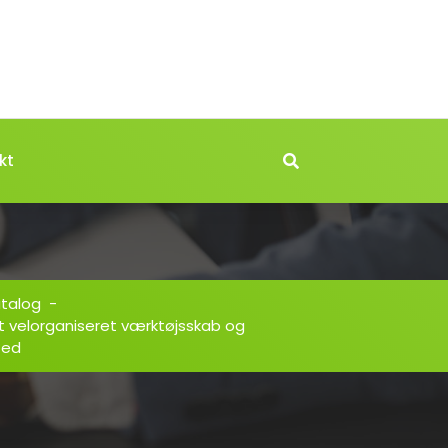
kt
atalog
-
t velorganiseret værktøjsskab og
ted