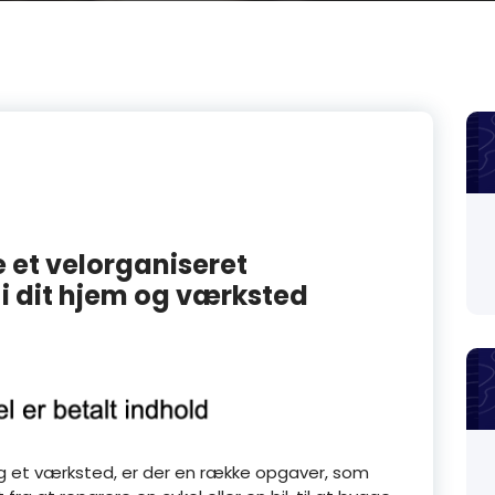
 et velorganiseret
i dit hjem og værksted
g et værksted, er der en række opgaver, som