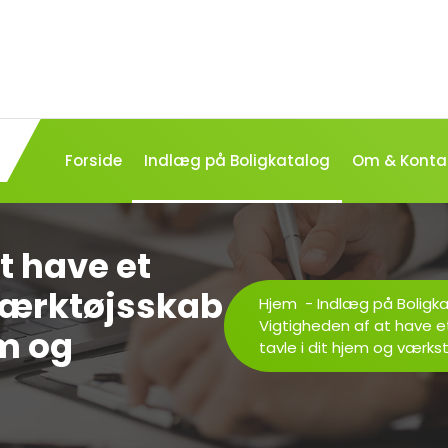
Forside
Indlæg på Boligkatalog
Om & Konta
t have et
værktøjsskab
Hjem
-
Indlæg på Boligk
Vigtigheden af at have e
em og
tavle i dit hjem og værks