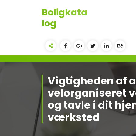
Videre
Boligkata
til
indhold
log
Vigtigheden af a
velorganiseret 
og tavle i dit hj
værksted