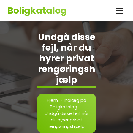
Videre
Boligkatalog
til
indhold
Undgå disse
fejl, når du
hyrer privat
rengøringsh
jælp
Hjem
-
Indlæg på
Boligkatalog
-
Undgå disse fejl, når
du hyrer privat
rengøringshjælp