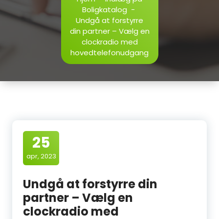
Boligkatalog
-
Undgå at forstyrre
din partner – Vælg en
clockradio med
hovedtelefonudgang
25
apr, 2023
Undgå at forstyrre din
partner – Vælg en
clockradio med