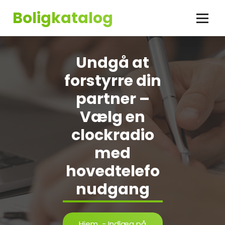
Videre
Boligkatalog
til
indhold
Undgå at
forstyrre din
partner –
Vælg en
clockradio
med
hovedtelefo
nudgang
Hjem
-
Indlæg på