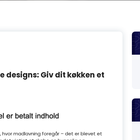
e designs: Giv dit køkken et
, hvor madlavning foregår – det er blevet et