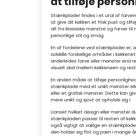
at tilføje person
Stænkplader findes i et utal af farve
at give dit køkken et frisk pust og ti
alt fra klassiske mønstre og farver ti
personlige stil og smag.
En af fordelene ved stænkplader er, at
adskille forskellige områder i køkken
anderledes farve eller mønster end r
visuelt skel mellem køkkenøen og res
En anden måde at tilføje personlighed 
stænkplade med et unikt mønster ell
eller et grafisk mønster. Dette kan g
mere unikt og sjovt at opholde sig i.
Uanset hvilket design eller mønster du 
stænkpladen passer til resten af køk
også vigtigt at vælge en stænkplade
den holder sig flot og pæn i mange å