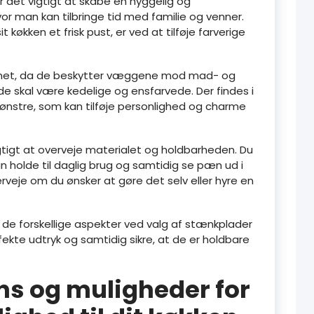
 det vigtigt at skabe en hyggelig og
r man kan tilbringe tid med familie og venner.
køkken et frisk pust, er ved at tilføje farverige
kenet, da de beskytter væggene mod mad- og
e skal være kedelige og ensfarvede. Der findes i
mønstre, som kan tilføje personlighed og charme
gtigt at overveje materialet og holdbarheden. Du
 holde til daglig brug og samtidig se pæn ud i
veje om du ønsker at gøre det selv eller hyre en
em de forskellige aspekter ved valg af stænkplader
rfekte udtryk og samtidig sikre, at de er holdbare
ns og muligheder for