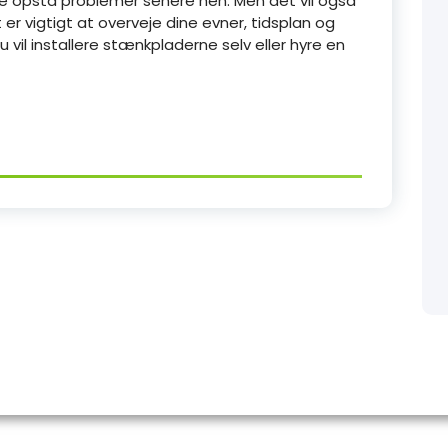
ulle opstå problemer senere hen. Men det vil også
er vigtigt at overveje dine evner, tidsplan og
 vil installere stænkpladerne selv eller hyre en