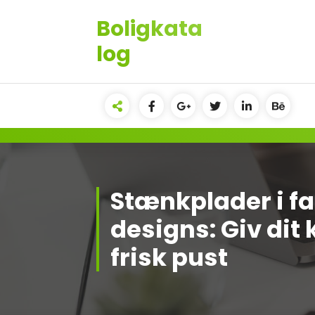
Videre
Boligkata
til
indhold
log
Stænkplader i fa
designs: Giv dit
frisk pust