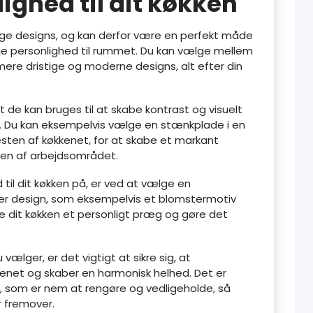
lighed til dit køkken
rige designs, og kan derfor være en perfekt måde
lføje personlighed til rummet. Du kan vælge mellem
l mere dristige og moderne designs, alt efter din
 de kan bruges til at skabe kontrast og visuelt
et. Du kan eksempelvis vælge en stænkplade i en
esten af køkkenet, for at skabe et markant
ten af arbejdsområdet.
til dit køkken på, er ved at vælge en
er design, som eksempelvis et blomstermotiv
ive dit køkken et personligt præg og gøre det
vælger, er det vigtigt at sikre sig, at
kenet og skaber en harmonisk helhed. Det er
, som er nem at rengøre og vedligeholde, så
r fremover.