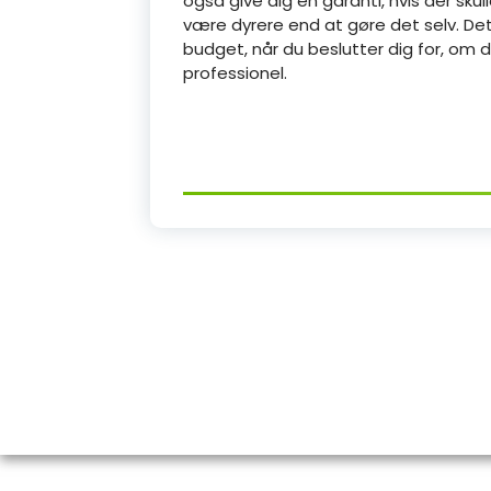
også give dig en garanti, hvis der sk
være dyrere end at gøre det selv. Det 
budget, når du beslutter dig for, om du
professionel.