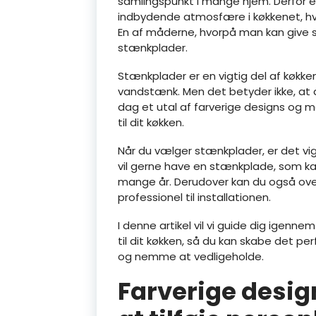
samlingspunkt i mange hjem. Derfor er
indbydende atmosfære i køkkenet, hvo
En af måderne, hvorpå man kan give sit 
stænkplader.
Stænkplader er en vigtig del af køk
vandstænk. Men det betyder ikke, at d
dag et utal af farverige designs og 
til dit køkken.
Når du vælger stænkplader, er det vi
vil gerne have en stænkplade, som kan
mange år. Derudover kan du også over
professionel til installationen.
I denne artikel vil vi guide dig igenn
til dit køkken, så du kan skabe det pe
og nemme at vedligeholde.
Farverige desig