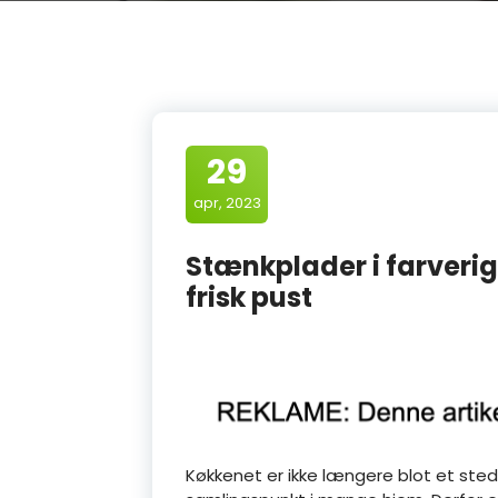
29
apr, 2023
Stænkplader i farverig
frisk pust
Køkkenet er ikke længere blot et sted