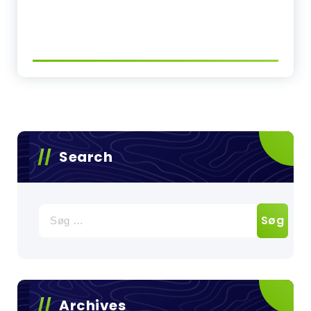
Search
Søg
efter:
Archives