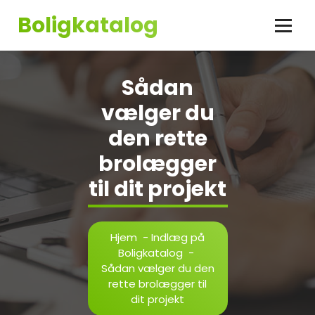
Videre
Boligkatalog
til
indhold
Sådan
vælger du
den rette
brolægger
til dit projekt
Hjem
-
Indlæg på
Boligkatalog
-
Sådan vælger du den
rette brolægger til
dit projekt