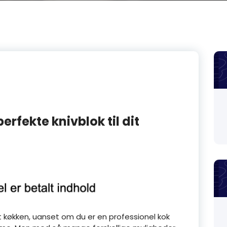
rfekte knivblok til dit
rt køkken, uanset om du er en professionel kok