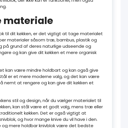
nivblok, der ikke kun er funktionel, men også
ing.
e materiale
 til dit køkken, er det vigtigt at tage materialet
typer materialer såsom træ, bambus, plastik og
g på grund af deres naturlige udseende og
gøre og kan give dit køkken et mere organisk
n det kan være mindre holdbart og kan også give
n. Stål er et mere moderne valg, og det kan være
å nemt at rengøre og kan give dit køkken et
økkens stil og design, når du vælger materialet til
økken, kan stål være et godt valg, mens træ eller
aditionelt køkken. Det er også vigtigt at
knivblok, og hvor mange knive du vil have i den.
re og mere holdbar knivblok være det bedste