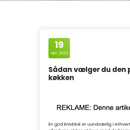
19
apr, 2023
Sådan vælger du den pe
køkken
En god knivblok er uundværlig i ethve