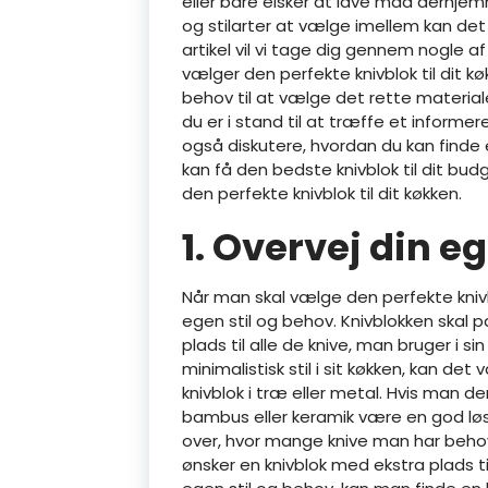
eller bare elsker at lave mad derhj
og stilarter at vælge imellem kan det 
artikel vil vi tage dig gennem nogle af
vælger den perfekte knivblok til dit kø
behov til at vælge det rette materiale 
du er i stand til at træffe et informere
også diskutere, hvordan du kan finde 
kan få den bedste knivblok til dit bu
den perfekte knivblok til dit køkken.
1. Overvej din e
Når man skal vælge den perfekte knivblo
egen stil og behov. Knivblokken skal 
plads til alle de knive, man bruger i s
minimalistisk stil i sit køkken, kan d
knivblok i træ eller metal. Hvis man der
bambus eller keramik være en god løs
over, hvor mange knive man har beho
ønsker en knivblok med ekstra plads t