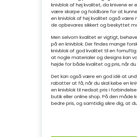
knivblok af høj kvalitet, da knivene er
være skarpe og holdbare for at kunne
en knivblok af høj kvalitet også være 
de opbevares sikkert og beskyttet mo
Men selvom kvalitet er vigtigt, behøv
på en knivblok. Der findes mange forske
knivblok af god kvalitet til en fornuf
at nogle materialer og designs kan v
højde for både kvalitet og pris, når du
Det kan også være en god idé at unde
rabatter at få, når du skal købe en kn
en knivblok til nedsat pris i forbinde
butik eller online shop. På den måde ka
bedre pris, og samtidig sikre dig, at du