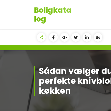
Videre
Boligkata
til
indhold
log
Sådan vælger d
perfekte knivblok
køkken