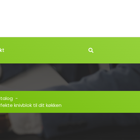
kt
atalog
-
kte knivblok til dit køkken