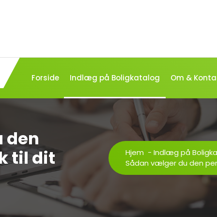
Forside
Indlæg på Boligkatalog
Om & Konta
u den
 til dit
Hjem
-
Indlæg på Boligk
Sådan vælger du den perfe