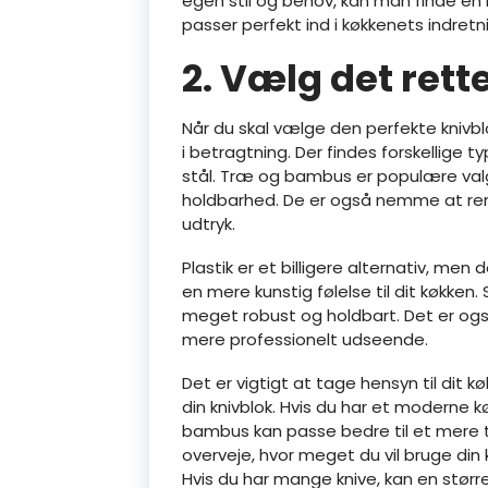
egen stil og behov, kan man finde en k
passer perfekt ind i køkkenets indretn
2. Vælg det rett
Når du skal vælge den perfekte knivblok
i betragtning. Der findes forskellige 
stål. Træ og bambus er populære val
holdbarhed. De er også nemme at ren
udtryk.
Plastik er et billigere alternativ, me
en mere kunstig følelse til dit køkke
meget robust og holdbart. Det er ogs
mere professionelt udseende.
Det er vigtigt at tage hensyn til dit k
din knivblok. Hvis du har et moderne k
bambus kan passe bedre til et mere tr
overveje, hvor meget du vil bruge din 
Hvis du har mange knive, kan en stør