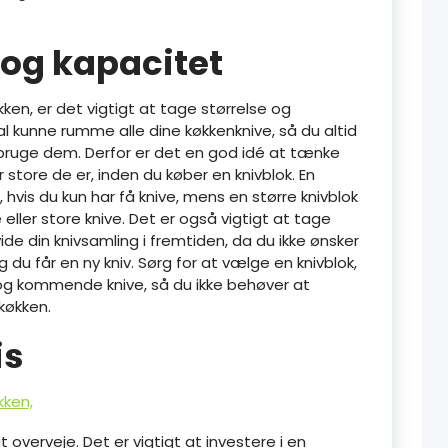
e og kapacitet
økken, er det vigtigt at tage størrelse og
kal kunne rumme alle dine køkkenknive, så du altid
 bruge dem. Derfor er det en god idé at tænke
 store de er, inden du køber en knivblok. En
 hvis du kun har få knive, mens en større knivblok
eller store knive. Det er også vigtigt at tage
de din knivsamling i fremtiden, da du ikke ønsker
g du får en ny kniv. Sørg for at vælge en knivblok,
g kommende knive, så du ikke behøver at
køkken.
is
kken,
at overveje. Det er vigtigt at investere i en