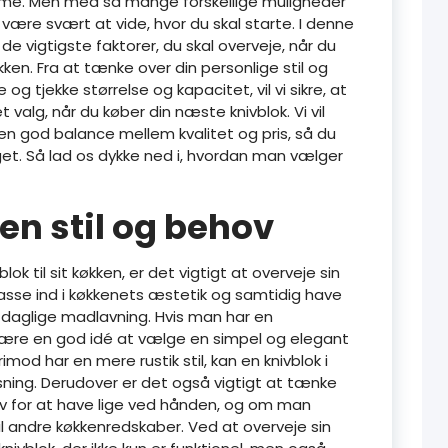
emme. Men med så mange forskellige muligheder
være svært at vide, hvor du skal starte. I denne
 de vigtigste faktorer, du skal overveje, når du
kken. Fra at tænke over din personlige stil og
og tjekke størrelse og kapacitet, vil vi sikre, at
t valg, når du køber din næste knivblok. Vi vil
en god balance mellem kvalitet og pris, så du
dget. Så lad os dykke ned i, hvordan man vælger
gen stil og behov
k til sit køkken, er det vigtigt at overveje sin
passe ind i køkkenets æstetik og samtidig have
in daglige madlavning. Hvis man har en
et være en god idé at vælge en simpel og elegant
imod har en mere rustik stil, kan en knivblok i
ning. Derudover er det også vigtigt at tænke
v for at have lige ved hånden, og om man
il andre køkkenredskaber. Ved at overveje sin