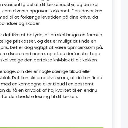
 en væsentlig del af dit køkkenudstyr, og de skal
 klare diverse opgaver i køkkenet. Derudover kan
med til at forlænge levetiden på dine knive, da
d ridser og skader.
er det ikke at betyde, at du skal bruge en formue
llige prisklasser, og det er muligt at finde en
tig pris. Det er dog vigtigt at være opmærksom på,
ære dyrere end andre, og at du derfor skal tage
 skal vælge den perfekte knivblok til dit køkken.
rsøge, om der er nogle særlige tilbud eller
ivblok. Det kan eksempelvis være, at du kan finde
lse med en kampagne eller tilbud i en bestemt
n du få en knivblok af høj kvalitet til en endnu
 får den bedste løsning til dit køkken.