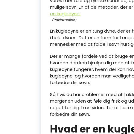
vores mentale og fysiske sundhed, og d
mulige søvn. En af de metoder, der er 
en kugledyne.
En kugledyne er en tung dyne, der er 
i hele dynen. Det er en form for terap
mennesker med at falde i søvn hurtig
Der er mange fordele ved at bruge en 
hvordan den kan hjælpe dig med at få 
kugledyne fungerer, hvem der kan ha
kugledyne, og hvordan man vedligeholder
forbedre din søvn.
Så hvis du har problemer med at fald
morgenen uden at føle dig frisk og u
noget for dig. Læs videre for at læ
forbedre din søvn.
Hvad er en kug