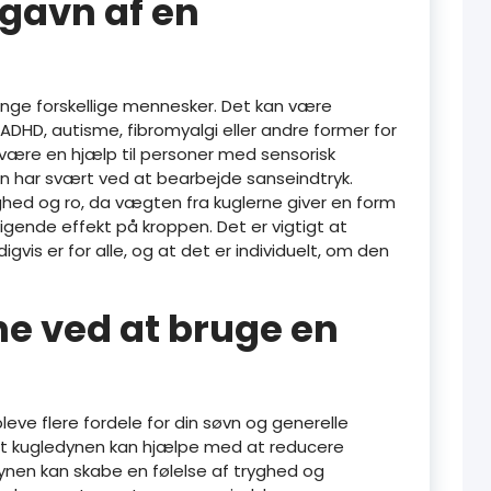
gavn af en
nge forskellige mennesker. Det kan være
DHD, autisme, fibromyalgi eller andre former for
 være en hjælp til personer med sensorisk
en har svært ved at bearbejde sanseindtryk.
ghed og ro, da vægten fra kuglerne giver en form
igende effekt på kroppen. Det er vigtigt at
vis er for alle, og at det er individuelt, om den
ne ved at bruge en
leve flere fordele for din søvn og generelle
, at kugledynen kan hjælpe med at reducere
dynen kan skabe en følelse af tryghed og