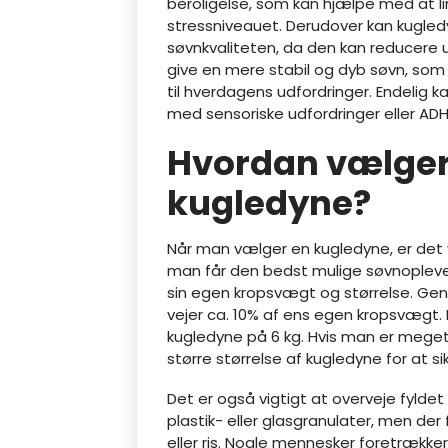
beroligelse, som kan hjælpe med at
stressniveauet. Derudover kan kugle
søvnkvaliteten, da den kan reducere 
give en mere stabil og dyb søvn, so
til hverdagens udfordringer. Endelig 
med sensoriske udfordringer eller ADHD
Hvordan vælger
kugledyne?
Når man vælger en kugledyne, er det vig
man får den bedst mulige søvnopleve
sin egen kropsvægt og størrelse. Gen
vejer ca. 10% af ens egen kropsvægt.
kugledyne på 6 kg. Hvis man er meget
større størrelse af kugledyne for at si
Det er også vigtigt at overveje fyldet
plastik- eller glasgranulater, men der
eller ris. Nogle mennesker foretrækk