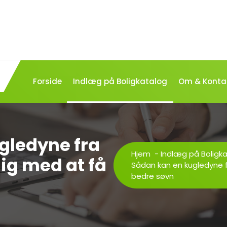
Forside
Indlæg på Boligkatalog
Om & Konta
gledyne fra
Hjem
-
Indlæg på Boligk
ig med at få
Sådan kan en kugledyne f
bedre søvn