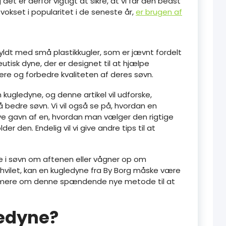
et er derfor vigtigt at sikre, at vi får den bedst
vokset i popularitet i de seneste år,
er brugen af
fyldt med små plastikkugler, som er jævnt fordelt
eutisk dyne, der er designet til at hjælpe
ere og forbedre kvaliteten af deres søvn.
kugledyne, og denne artikel vil udforske,
bedre søvn. Vi vil også se på, hvordan en
ve gavn af en, hvordan man vælger den rigtige
 den. Endelig vil vi give andre tips til at
e i søvn om aftenen eller vågner op om
dhvilet, kan en kugledyne fra By Borg måske være
re mere om denne spændende nye metode til at
ledyne?