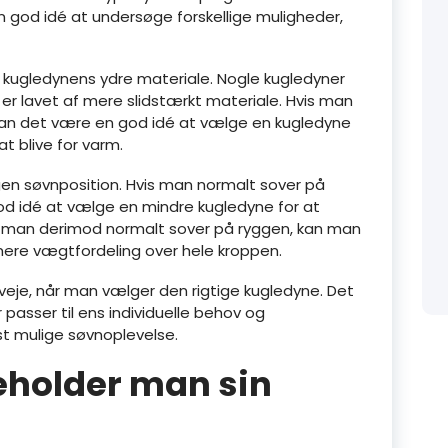
n god idé at undersøge forskellige muligheder,
r kugledynens ydre materiale. Nogle kugledyner
er lavet af mere slidstærkt materiale. Hvis man
kan det være en god idé at vælge en kugledyne
t blive for varm.
gen søvnposition. Hvis man normalt sover på
od idé at vælge en mindre kugledyne for at
is man derimod normalt sover på ryggen, kan man
mere vægtfordeling over hele kroppen.
rveje, når man vælger den rigtige kugledyne. Det
 passer til ens individuelle behov og
t mulige søvnoplevelse.
eholder man sin