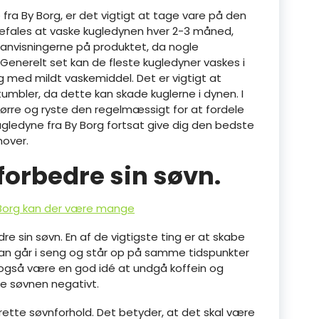
fra By Borg, er det vigtigt at tage vare på den
befales at vaske kugledynen hver 2-3 måned,
eanvisningerne på produktet, da nogle
Generelt set kan de fleste kugledyner vaskes i
med mildt vaskemiddel. Det er vigtigt at
umbler, da dette kan skade kuglerne i dynen. I
ørre og ryste den regelmæssigt for at fordele
ugledyne fra By Borg fortsat give dig den bedste
mover.
 forbedre sin søvn.
 Borg kan der være mange
re sin søvn. En af de vigtigste ting er at skabe
an går i seng og står op på samme tidspunkter
 også være en god idé at undgå koffein og
ke søvnen negativt.
 rette søvnforhold. Det betyder, at det skal være