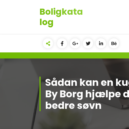
Videre
Boligkata
til
indhold
log
Sådan kan en ku
By Borg hjælpe d
bedre søvn