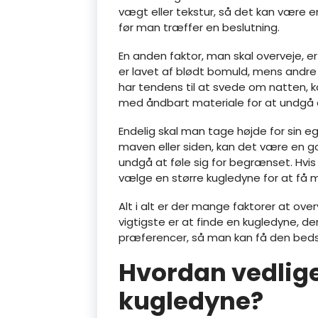
vægt eller tekstur, så det kan være e
før man træffer en beslutning.
En anden faktor, man skal overveje, e
er lavet af blødt bomuld, mens andre 
har tendens til at svede om natten, 
med åndbart materiale for at undgå a
Endelig skal man tage højde for sin e
maven eller siden, kan det være en g
undgå at føle sig for begrænset. Hv
vælge en større kugledyne for at få 
Alt i alt er der mange faktorer at ove
vigtigste er at finde en kugledyne, der
præferencer, så man kan få den beds
Hvordan vedlig
kugledyne?