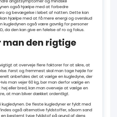
 lindre angstsymptomer og mindske
dynen også hjælpe med at forbedre
uro og bevægelse i løbet af natten. Dette kan
m kan hjælpe med at få mere energi og overskud
kan kugledynen også være gavnlig for personer
, da den kan give en følelse af ro og fokus.
 man den rigtige
tigt at overveje flere faktorer for at sikre, at
lse. Først og fremmest skal man tage højde for
erelt anbefales det at vælge en kugledyne, der
 Hvis man vejer 60 kg, bør man derfor vælge en
 høj eller bred, kan man overveje at vælge en
kre, at man bliver dækket ordentligt.
 i kugledynen. De fleste kugledyner er fyldt med
 findes også alternative fyldstoffer, såsom sand
er en bestemt type fyldstof på grund af dens