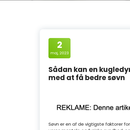
2
maj, 2023
Sådan kan en kugledyn
med at få bedre søvn
Søvn er en af ​​de vigtigste faktorer 