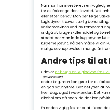
Når man har investeret i en kugledyne 
for at forlænge dens levetid. Det an
eller efter behov. Man bør følge vask
kugledyner kræver særlig behandling. 
vaskemaskinen ved lav temperatur og 
undgå at bruge skyllemiddel og tørret
stedet bør man lade kugledynen luftt
kuglerne jævnt. På den måde vil din k
mulige søvnoplevelse i mange år fre
Andre tips til at
Udover
at bruge en kugledyne fra By
andre ting, man kan gøre for at forbed
en god søvnrytme. Det betyder, at m
hver dag, også i weekenden. Det kan
alkohol om aftenen, da det kan påvir
En anden vigtig faktor er at skabe de