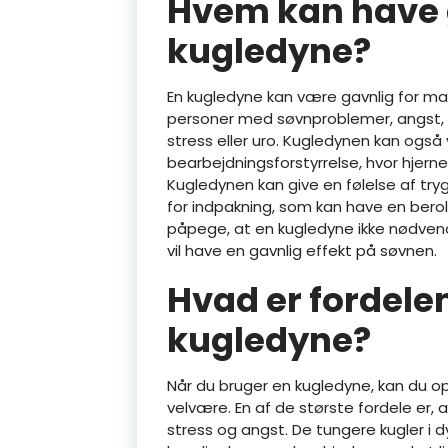
Hvem kan have 
kugledyne?
En kugledyne kan være gavnlig for ma
personer med søvnproblemer, angst, A
stress eller uro. Kugledynen kan også
bearbejdningsforstyrrelse, hvor hjern
Kugledynen kan give en følelse af try
for indpakning, som kan have en berol
påpege, at en kugledyne ikke nødvendig
vil have en gavnlig effekt på søvnen.
Hvad er fordele
kugledyne?
Når du bruger en kugledyne, kan du op
velvære. En af de største fordele er
stress og angst. De tungere kugler i 