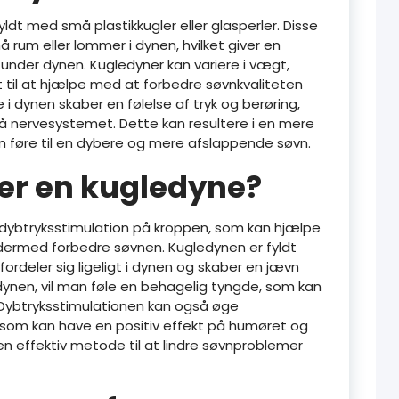
yldt med små plastikkugler eller glasperler. Disse
må rum eller lommer i dynen, hvilket giver en
nder dynen. Kugledyner kan variere i vægt,
t til at hjælpe med at forbedre søvnkvaliteten
i dynen skaber en følelse af tryk og berøring,
å nervesystemet. Dette kan resultere i en mere
kan føre til en dybere og mere afslappende søvn.
er en kugledyne?
 dybtryksstimulation på kroppen, som kan hjælpe
dermed forbedre søvnen. Kugledynen er fyldt
fordeler sig ligeligt i dynen og skaber en jævn
dynen, vil man føle en behagelig tyngde, som kan
 Dybtryksstimulationen kan også øge
 som kan have en positiv effekt på humøret og
n effektiv metode til at lindre søvnproblemer