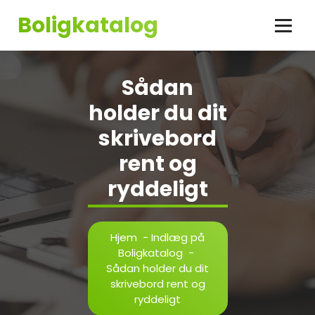
Videre
Boligkatalog
til
indhold
Sådan
holder du dit
skrivebord
rent og
ryddeligt
Hjem
-
Indlæg på
Boligkatalog
-
Sådan holder du dit
skrivebord rent og
ryddeligt