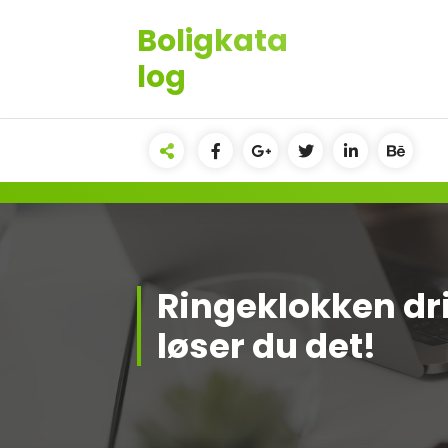
Videre
Boligkata
til
indhold
log
Ringeklokken dri
løser du det!