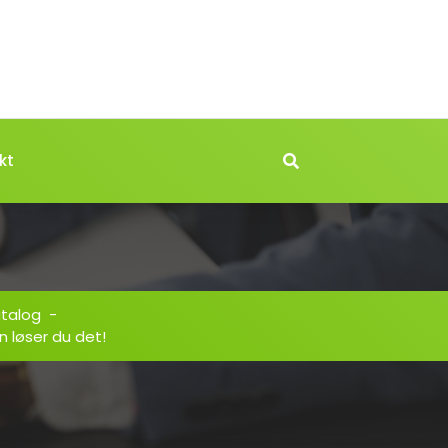
kt
atalog
-
n løser du det!