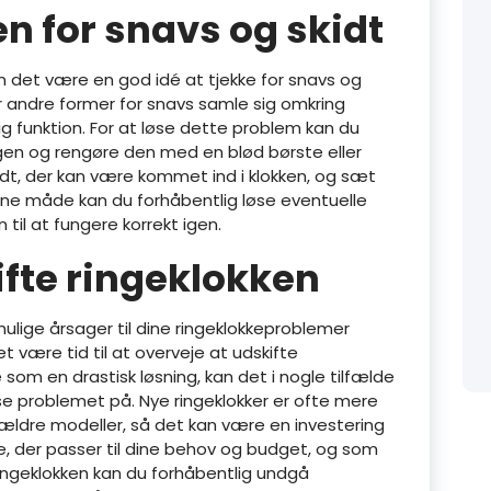
n for snavs og skidt
an det være en god idé at tjekke for snavs og
er andre former for snavs samle sig omkring
ig funktion. For at løse dette problem kan du
ggen og rengøre den med en blød børste eller
skidt, der kan være kommet ind i klokken, og sæt
nne måde kan du forhåbentlig løse eventuelle
til at fungere korrekt igen.
ifte ringeklokken
mulige årsager til dine ringeklokkeproblemer
et være tid til at overveje at udskifte
 som en drastisk løsning, kan det i nogle tilfælde
e problemet på. Nye ringeklokker er ofte mere
d ældre modeller, så det kan være en investering
e, der passer til dine behov og budget, og som
 ringeklokken kan du forhåbentlig undgå