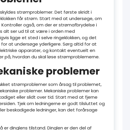
t skyldes strømproblemer. Det første skridt i
ngeklokken får strøm. Start med at undersøge, om
en. Kontroller også, om der er strømafbrydelse i
is alt ser ud til at være i orden med
vis ligge et sted i selve ringeklokken, og det
r at undersøge yderligere. Sørg altid for at
lektriske apparater, og kontakt eventuelt en
ikker på, hvordan du skal løse strømproblemerne.
ekaniske problemer
delukket strømproblemer som årsag til problemet,
mekaniske problemer. Mekaniske problemer kan
adiget eller slidt over tid. Start med at fjerne
rsiden. Tjek om ledningerne er godt tilsluttet og
 eller beskadigede ledninger, kan det forårsage
r dinglens tilstand. Dinglen er den del af