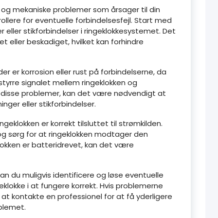
 og mekaniske problemer som årsager til din
trollere for eventuelle forbindelsesfejl. Start med
 eller stikforbindelser i ringeklokkesystemet. Det
t eller beskadiget, hvilket kan forhindre
er er korrosion eller rust på forbindelserne, da
styrre signalet mellem ringeklokken og
 disse problemer, kan det være nødvendigt at
inger eller stikforbindelser.
geklokken er korrekt tilsluttet til strømkilden.
 og sørg for at ringeklokken modtager den
klokken er batteridrevet, kan det være
kan du muligvis identificere og løse eventuelle
ngeklokke i at fungere korrekt. Hvis problemerne
t kontakte en professionel for at få yderligere
oblemet.