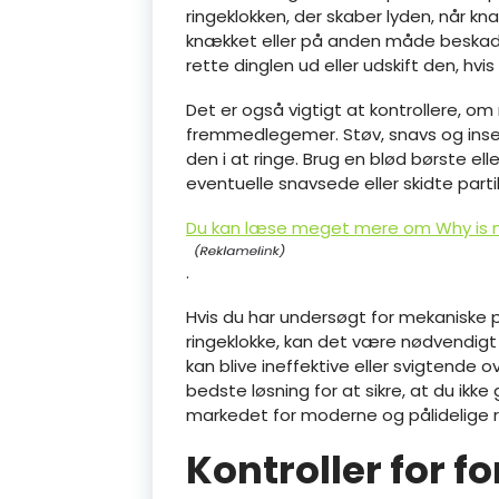
ringeklokken, der skaber lyden, når kna
knækket eller på anden måde beskadige
rette dinglen ud eller udskift den, hvi
Det er også vigtigt at kontrollere, om
fremmedlegemer. Støv, snavs og insekt
den i at ringe. Brug en blød børste eller
eventuelle snavsede eller skidte partik
Du kan læse meget mere om Why is my
.
Hvis du har undersøgt for mekaniske
ringeklokke, kan det være nødvendigt 
kan blive ineffektive eller svigtende 
bedste løsning for at sikre, at du ikk
markedet for moderne og pålidelige ri
Kontroller for f