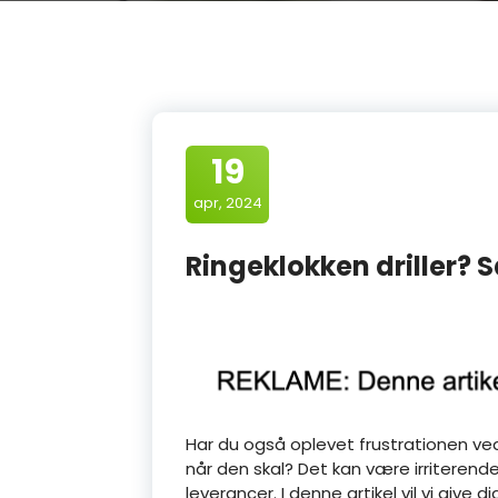
19
apr, 2024
Ringeklokken driller? 
Har du også oplevet frustrationen ved e
når den skal? Det kan være irriterende
leverancer. I denne artikel vil vi give d