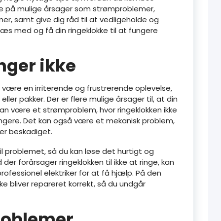
l se på mulige årsager som strømproblemer,
er, samt give dig råd til at vedligeholde og
 læs med og få din ringeklokke til at fungere
nger ikke
et være en irriterende og frustrerende oplevelse,
ller pakker. Der er flere mulige årsager til, at din
 kan være et strømproblem, hvor ringeklokken ikke
fungere. Det kan også være et mekanisk problem,
ler beskadiget.
il problemet, så du kan løse det hurtigt og
d der forårsager ringeklokken til ikke at ringe, kan
ofessionel elektriker for at få hjælp. På den
ke bliver repareret korrekt, så du undgår
roblemer