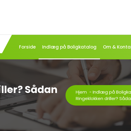
Forside
Indlæg på Boligkatalog
Om & Konta
ller? Sådan
Hjem
-
Indlæg på Boligk
Ringeklokken driller? Såda