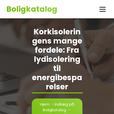
Videre
Boligkatalog
til
indhold
Korkisolerin
gens mange
fordele: Fra
lydisolering
til
energibespa
relser
Hjem
-
Indlæg på
Boligkatalog
-