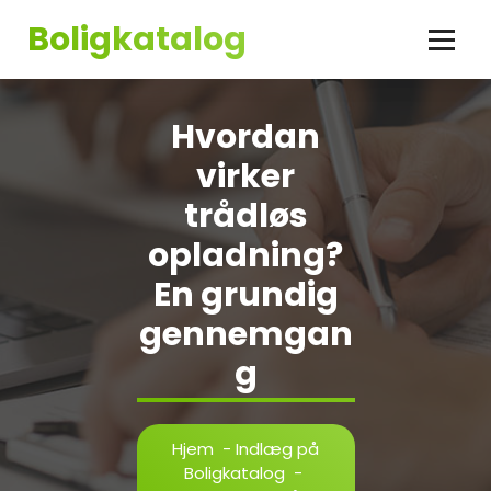
Videre
Boligkatalog
til
indhold
Hvordan
virker
trådløs
opladning?
En grundig
gennemgan
g
Hjem
-
Indlæg på
Boligkatalog
-