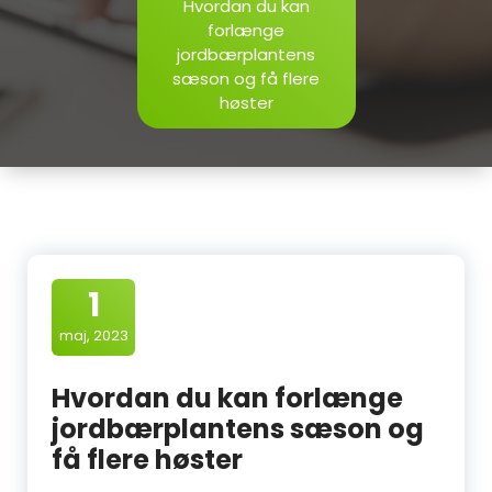
Hvordan du kan
forlænge
jordbærplantens
sæson og få flere
høster
1
maj, 2023
Hvordan du kan forlænge
jordbærplantens sæson og
få flere høster