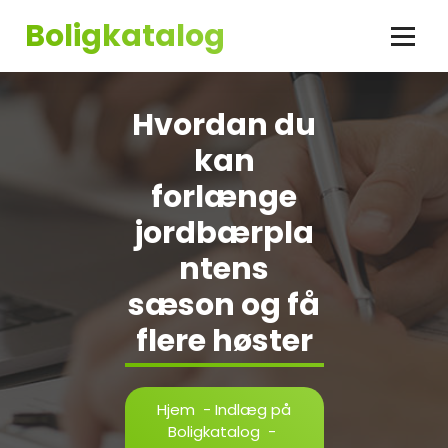
Videre
Boligkatalog
til
indhold
Hvordan du
kan
forlænge
jordbærpla
ntens
sæson og få
flere høster
Hjem
-
Indlæg på
Boligkatalog
-