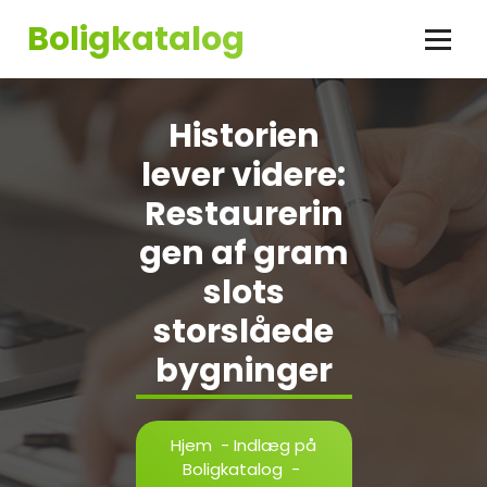
Videre
Boligkatalog
til
indhold
Historien
lever videre:
Restaurerin
gen af gram
slots
storslåede
bygninger
Hjem
-
Indlæg på
Boligkatalog
-