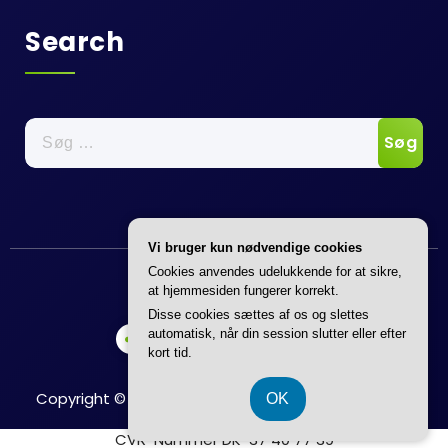
Search
Søg
efter:
Vi bruger kun nødvendige cookies
Annonce
Cookies anvendes udelukkende for at sikre,
at hjemmesiden fungerer korrekt.
Disse cookies sættes af os og slettes
automatisk, når din session slutter eller efter
kort tid.
Copyright © 2026 Boligkatalog | Powered by
Flavita
OK
CVR-Nummer DK-37 40 77 39