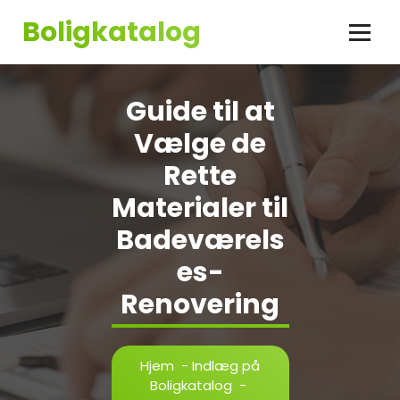
Videre
Boligkatalog
til
indhold
Guide til at
Vælge de
Rette
Materialer til
Badeværels
es-
Renovering
Hjem
-
Indlæg på
Boligkatalog
-