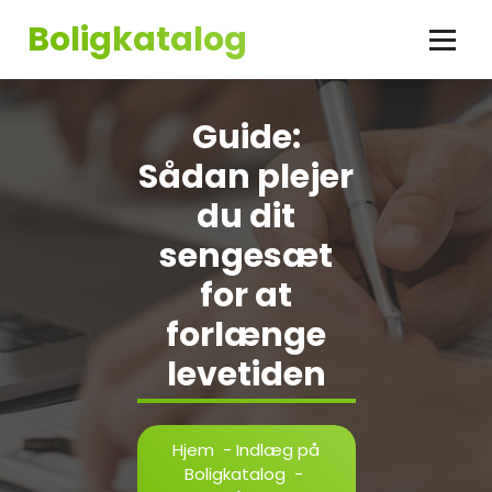
Videre
Boligkatalog
til
indhold
Guide:
Sådan plejer
du dit
sengesæt
for at
forlænge
levetiden
Hjem
-
Indlæg på
Boligkatalog
-