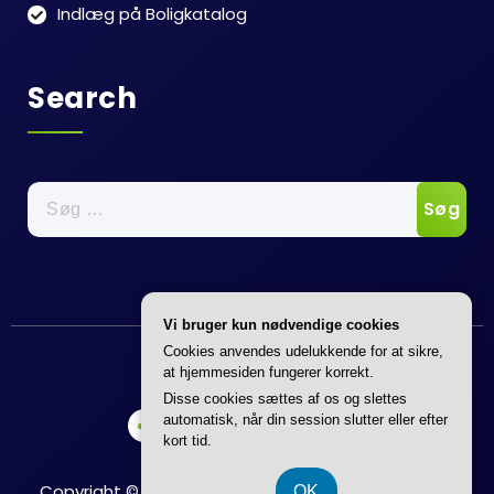
Indlæg på Boligkatalog
Search
Søg
efter:
Vi bruger kun nødvendige cookies
Annonce
Cookies anvendes udelukkende for at sikre,
at hjemmesiden fungerer korrekt.
Disse cookies sættes af os og slettes
automatisk, når din session slutter eller efter
kort tid.
Copyright © 2026 Boligkatalog | Powered by
Flavita
OK