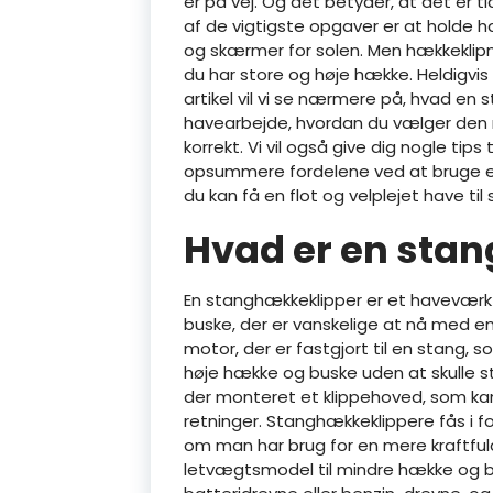
er på vej. Og det betyder, at det er ti
af de vigtigste opgaver er at holde h
og skærmer for solen. Men hækkeklip
du har store og høje hække. Heldigvis
artikel vil vi se nærmere på, hvad en s
havearbejde, hvordan du vælger den ri
korrekt. Vi vil også give dig nogle tip
opsummere fordelene ved at bruge en 
du kan få en flot og velplejet have ti
Hvad er en sta
En stanghækkeklipper er et haveværkt
buske, der er vanskelige at nå med en
motor, der er fastgjort til en stang, 
høje hække og buske uden at skulle s
der monteret et klippehoved, som kan r
retninger. Stanghækkeklippere fås i fo
om man har brug for en mere kraftful
letvægtsmodel til mindre hække og 