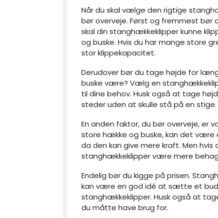
Når du skal vælge den rigtige stanghækk
bør overveje. Først og fremmest bør 
skal din stanghækkeklipper kunne kli
og buske. Hvis du har mange store g
stor klippekapacitet.
Derudover bør du tage højde for læn
buske være? Vælg en stanghækkeklip
til dine behov. Husk også at tage højd
steder uden at skulle stå på en stige.
En anden faktor, du bør overveje, er
store hække og buske, kan det være 
da den kan give mere kraft. Men hvis
stanghækkeklipper være mere behage
Endelig bør du kigge på prisen. Stanghæ
kan være en god idé at sætte et budg
stanghækkeklipper. Husk også at tage 
du måtte have brug for.