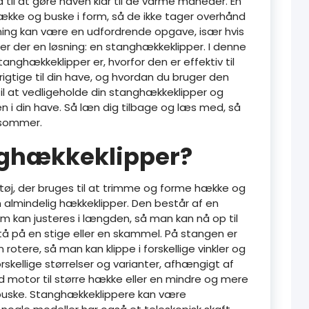
d til at gøre haven klar til de varme måneder. En
ække og buske i form, så de ikke tager overhånd
ning kan være en udfordrende opgave, især hvis
 er der en løsning: en stanghækkeklipper. I denne
tanghækkeklipper er, hvorfor den er effektiv til
gtige til din have, og hvordan du bruger den
s til at vedligeholde din stanghækkeklipper og
i din have. Så læn dig tilbage og læs med, så
l sommer.
nghækkeklipper?
øj, der bruges til at trimme og forme hække og
 almindelig hækkeklipper. Den består af en
som kan justeres i længden, så man kan nå op til
tå på en stige eller en skammel. På stangen er
otere, så man kan klippe i forskellige vinkler og
rskellige størrelser og varianter, afhængigt af
d motor til større hække eller en mindre og mere
buske. Stanghækkeklippere kan være