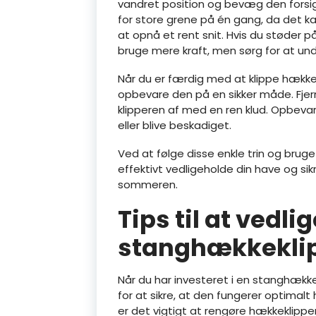
vandret position og bevæg den forsig
for store grene på én gang, da det k
at opnå et rent snit. Hvis du støder 
bruge mere kraft, men sørg for at undg
Når du er færdig med at klippe hækken
opbevare den på en sikker måde. Fjern
klipperen af med en ren klud. Opbevar
eller blive beskadiget.
Ved at følge disse enkle trin og brug
effektivt vedligeholde din have og sik
sommeren.
Tips til at vedli
stanghækkekli
Når du har investeret i en stanghække
for at sikre, at den fungerer optimal
er det vigtigt at rengøre hækkeklipper