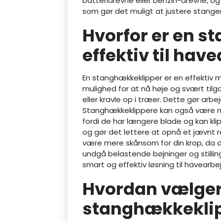
batteridrevne eller benzin-drevne, og
som gør det muligt at justere stange
Hvorfor er en 
effektiv til hav
En stanghækkeklipper er en effektiv m
mulighed for at nå høje og svært tilg
eller kravle op i træer. Dette gør arb
Stanghækkeklippere kan også være me
fordi de har længere blade og kan kl
og gør det lettere at opnå et jævnt 
være mere skånsom for din krop, da de
undgå belastende bøjninger og stilli
smart og effektiv løsning til havearbe
Hvordan vælger 
stanghækkeklipp