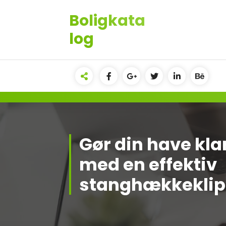
Videre
Boligkata
til
indhold
log
Gør din have kla
med en effektiv
stanghækkeklip