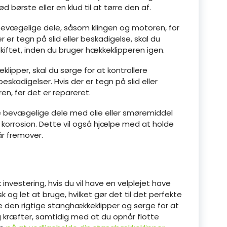
 børste eller en klud til at tørre den af.
 bevægelige dele, såsom klingen og motoren, for
er er tegn på slid eller beskadigelse, skal du
skiftet, inden du bruger hækkeklipperen igen.
klipper, skal du sørge for at kontrollere
eskadigelser. Hvis der er tegn på slid eller
en, før det er repareret.
e bevægelige dele med olie eller smøremiddel
 korrosion. Dette vil også hjælpe med at holde
r fremover.
investering, hvis du vil have en velplejet have
sk og let at bruge, hvilket gør det til det perfekte
e den rigtige stanghækkeklipper og sørge for at
g kræfter, samtidig med at du opnår flotte