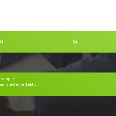
kt
atalog
-
mer med en effektiv