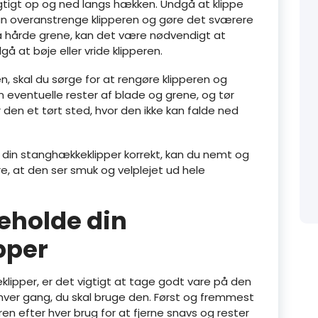
tigt op og ned langs hækken. Undgå at klippe
an overanstrenge klipperen og gøre det sværere
på hårde grene, kan det være nødvendigt at
å at bøje eller vride klipperen.
, skal du sørge for at rengøre klipperen og
 eventuelle rester af blade og grene, og tør
 den et tørt sted, hvor den ikke kan falde ned
e din stanghækkeklipper korrekt, kan du nemt og
re, at den ser smuk og velplejet ud hele
geholde din
pper
klipper, er det vigtigt at tage godt vare på den
t hver gang, du skal bruge den. Først og fremmest
en efter hver brug for at fjerne snavs og rester