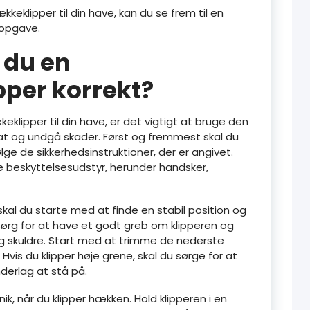
keklipper til din have, kan du se frem til en
sopgave.
 du en
per korrekt?
eklipper til din have, er det vigtigt at bruge den
tat og undgå skader. Først og fremmest skal du
ge de sikkerhedsinstruktioner, der er angivet.
 beskyttelsesudstyr, herunder handsker,
kal du starte med at finde en stabil position og
rg for at have et godt greb om klipperen og
 skuldre. Start med at trimme de nederste
vis du klipper høje grene, skal du sørge for at
nderlag at stå på.
nik, når du klipper hækken. Hold klipperen i en