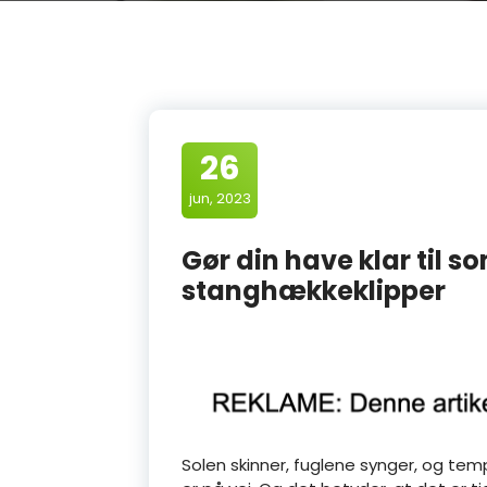
26
jun, 2023
Gør din have klar til 
stanghækkeklipper
Solen skinner, fuglene synger, og tem