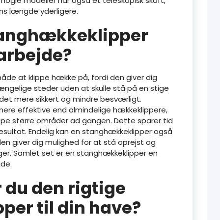
 nogle modeller har også et teleskopisk skaft,
ns længde yderligere.
stanghækkeklipper
earbejde?
åde at klippe hække på, fordi den giver dig
ængelige steder uden at skulle stå på en stige
ejdet mere sikkert og mindre besværligt.
re effektive end almindelige hækkeklippere,
ippe større områder ad gangen. Dette sparer tid
resultat. Endelig kan en stanghækkeklipper også
n giver dig mulighed for at stå oprejst og
nger. Samlet set er en stanghækkeklipper en
jde.
du den rigtige
er til din have?