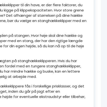
eklipper til din have, er der flere faktorer, du
du kigge på klippekapaciteten. Hvor store grene
ppe? Det afhænger af størrelsen på dine hække
rene, bør du vælge en stanghækkeklipper med en
gden på stangen. Hvor høje skal dine hække og
per med en stang, der har den rigtige længde
e for din egen højde, så du kan nå op til de høje
 vægten på stanghækkeklipperen. Hvis du har
en fordel med en tungere stanghækkeklipper,
 du har mindre hække og buske, kan en lettere
lig at arbejde med.
kkeklippere fås i forskellige prisklasser, og det
et, inden du går på jagt efter en
højde for eventuelle ekstraudstyr eller tilbehør,