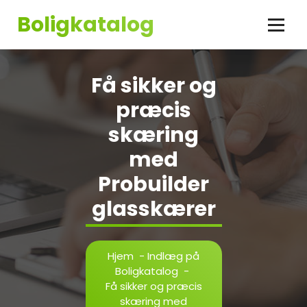
Videre
Boligkatalog
til
indhold
Få sikker og
præcis
skæring
med
Probuilder
glasskærer
Hjem
-
Indlæg på
Boligkatalog
-
Få sikker og præcis
skæring med