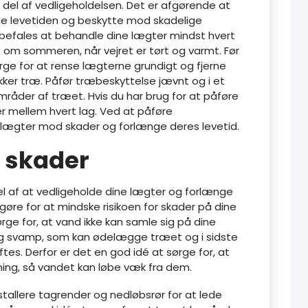
g del af vedligeholdelsen. Det er afgørende at
ge levetiden og beskytte mod skadelige
befales at behandle dine lægter mindst hvert
 om sommeren, når vejret er tørt og varmt. Før
rge for at rense lægterne grundigt og fjerne
kker træ. Påfør træbeskyttelse jævnt og i et
mråder af træet. Hvis du har brug for at påføre
er mellem hvert lag. Ved at påføre
 lægter mod skader og forlænge deres levetid.
 skader
el af at vedligeholde dine lægter og forlænge
n gøre for at mindske risikoen for skader på dine
ørge for, at vand ikke kan samle sig på dine
 og svamp, som kan ødelægge træet og i sidste
iftes. Derfor er det en god idé at sørge for, at
ning, så vandet kan løbe væk fra dem.
tallere tagrender og nedløbsrør for at lede