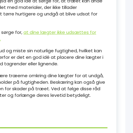
gså en god idé at sørge for, at træet kan ånde
t med materialer, der ikke tillader
t tørre hurtigere og undgå at blive udsat for
 sørge for,
at dine lægter ikke udsættes for
.
ud og miste sin naturlige fugtighed, hvilket kan
 Derfor er det en god idé at placere dine lægter i
d tagrender eller lignende.
ære træerne omkring dine lægter for at undgå,
holder på fugtigheden. Beskæring kan også give
en for skader på træet. Ved at følge disse råd
er og forlænge deres levetid betydeligt.