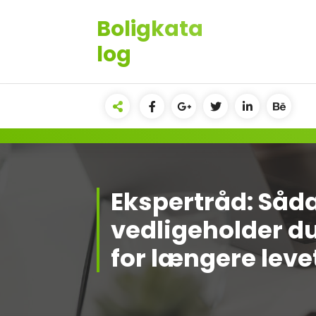
Videre
Boligkata
til
indhold
log
Ekspertråd: Såd
vedligeholder du
for længere leve