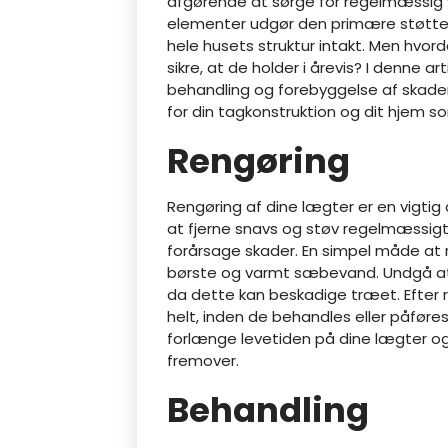
afgørende at sørge for regelmæssig v
elementer udgør den primære støttest
hele husets struktur intakt. Men hvor
sikre, at de holder i årevis? I denne arti
behandling og forebyggelse af skader
for din tagkonstruktion og dit hjem s
Rengøring
Rengøring af dine lægter er en vigtig 
at fjerne snavs og støv regelmæssigt
forårsage skader. En simpel måde at 
børste og varmt sæbevand. Undgå at b
da dette kan beskadige træet. Efter r
helt, inden de behandles eller påfør
forlænge levetiden på dine lægter 
fremover.
Behandling