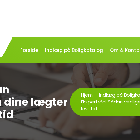
Forside
Indlæg på Boligkatalog
Om & Konta
an
Hjem
-
Indlæg på Boligk
 dine lægter
Ekspertråd: Sådan vedlig
levetid
tid