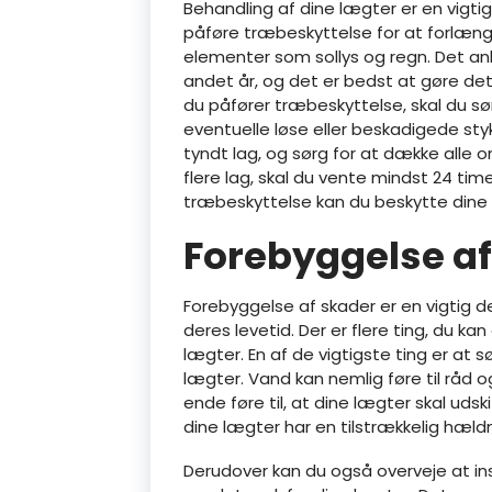
Behandling af dine lægter er en vigti
påføre træbeskyttelse for at forlæn
elementer som sollys og regn. Det an
andet år, og det er bedst at gøre det
du påfører træbeskyttelse, skal du sø
eventuelle løse eller beskadigede sty
tyndt lag, og sørg for at dække alle o
flere lag, skal du vente mindst 24 tim
træbeskyttelse kan du beskytte dine
Forebyggelse af
Forebyggelse af skader er en vigtig d
deres levetid. Der er flere ting, du ka
lægter. En af de vigtigste ting er at s
lægter. Vand kan nemlig føre til råd
ende føre til, at dine lægter skal udsk
dine lægter har en tilstrækkelig hæld
Derudover kan du også overveje at ins