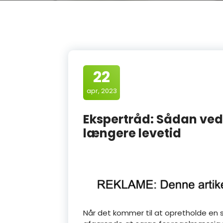
22
apr, 2023
Ekspertråd: Sådan vedl
længere levetid
Når det kommer til at opretholde en 