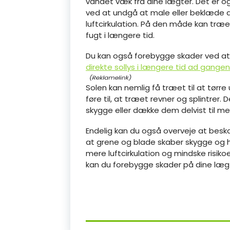
vandet væk fra dine lægter. Det er o
ved at undgå at male eller beklæde de
luftcirkulation. På den måde kan træe
fugt i længere tid.
Du kan også forebygge skader ved at
direkte sollys i længere tid ad gangen
Solen kan nemlig få træet til at tørre 
føre til, at træet revner og splintrer.
skygge eller dække dem delvist til me
Endelig kan du også overveje at besk
at grene og blade skaber skygge og 
mere luftcirkulation og mindske risiko
kan du forebygge skader på dine lægt