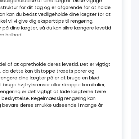
edligeholdelse af dine lægter. Disse vigtige
ruktur for dit tag og er afgørende for at holde
dan kan du bedst vedligeholde dine lægter for at
kel vil vi give dig eksperttips til rengøring,
 på dine lægter, så du kan sikre længere levetid
om helhed.
del af at opretholde deres levetid. Det er vigtigt
, da dette kan tilstoppe træets porer og
rengøre dine lægter på er at bruge en blød
ruge højtryksrenser eller skrappe kemikalier,
engøring er det vigtigt at lade lægterne tørre
es beskyttelse. Regelmæssig rengøring kan
og bevare deres smukke udseende i mange år