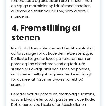
forberedelse og præcision i alle trin. Men med
de rigtige materialer og lidt tålmodighed kan
du skabe en smuk og unik tryk, som vil vare i
mange år.
4. Fremstilling af
stenen
Når du skal fremstille stenen til en litografi, skal
du først sørge for at have den rette stentype.
De fleste litografier laves på kalksten, som er
porøs og kan absorbere vand og fedt. Når
stenen er udvalgt, skal den slibes og poleres,
indtil den er helt glat og jævn. Dette er vigtigt
for at sikre, at farverne trykkes korrekt på
stenen.
Herefter skal du påføre en fedtholdig substans,
såsom blyant eller tusch, på stenens overflade.
Dette gøres ved hjælp af en tusch eller en