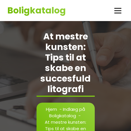
Videre
Boligkatalog
til
indhold
At mestre
kunsten:
Tips til at
skabe en
succesfuld
litografi
Hjem
-
Indlæg på
Boligkatalog
-
At mestre kunsten:
Tips til at skabe en