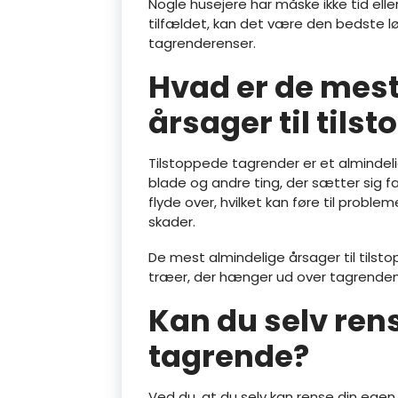
Nogle husejere har måske ikke tid eller
tilfældet, kan det være den bedste lø
tagrenderenser.
Hvad er de mest
årsager til tils
Tilstoppede tagrender er et almindel
blade og andre ting, der sætter sig fa
flyde over, hvilket kan føre til probl
skader.
De mest almindelige årsager til tilsto
træer, der hænger ud over tagrenden
Kan du selv rens
tagrende?
Ved du, at du selv kan rense din egen