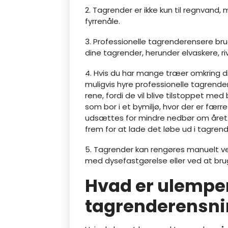
2. Tagrender er ikke kun til regnvand
fyrrenåle.
3. Professionelle tagrenderensere brug
dine tagrender, herunder elvaskere, r
4. Hvis du har mange træer omkring dit
muligvis hyre professionelle tagrend
rene, fordi de vil blive tilstoppet m
som bor i et bymiljø, hvor der er fær
udsættes for mindre nedbør om året 
frem for at lade det løbe ud i tagre
5. Tagrender kan rengøres manuelt ve
med dysefastgørelse eller ved at bruge
Hvad er ulempe
tagrenderensni