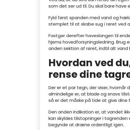
som det ser ud til. Du skal bare have
Fyld først spanden med vand og hæld 
stemplet til at skabe sug i røret ve
Fastgør derefter haveslangen til ende
hjems hovedforsyningsledning. Brug en
anden sektion af røret, indtil alt van
Hvordan ved du,
rense dine tagr
Der er et par tegn, der viser, hvornår
almindelige er, at blade og snavs til
så er det måske på tide at give dine
Den anden indikation er, at vandet ik
kan skyldes tilstopninger i tagrenden 
begynde at dræne ordentligt igen.