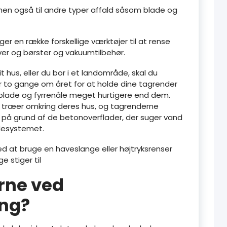
, men også til andre typer affald såsom blade og
er en række forskellige værktøjer til at rense
iver og børster og vakuumtilbehør.
 hus, eller du bor i et landområde, skal du
er to gange om året for at holde dine tagrender
ed blade og fyrrenåle meget hurtigere end dem.
re træer omkring deres hus, og tagrenderne
på grund af de betonoverflader, der suger vand
ndesystemet.
d at bruge en haveslange eller højtryksrenser
 stiger til
rne ved
ng?