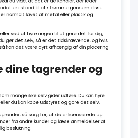
kal du vide, at det er de kanaler, der leder
vandet er i stand til at strømme gennem disse
er normalt lavet af metal eller plastik og
ller ved at hyre nogen til at gøre det for dig,
u gør det selv, så er det tidskrævende, og hvis
, så kan det være dyrt afhængig af din placering
 dine tagrender og
som mange ikke selv gider udføre. Du kan hyre
, eller du kan købe udstyret og gøre det selv.
tagrender, så sørg for, at de er licenserede og
encer fra andre kunder og læse anmeldelser af
ig beslutning.