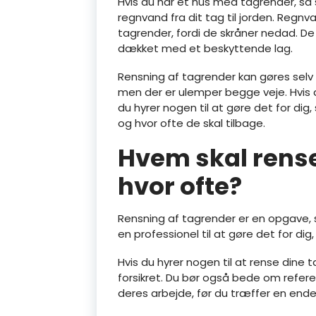
Hvis du har et hus med tagrender, så s
regnvand fra dit tag til jorden. Regn
tagrender, fordi de skråner nedad. De 
dækket med et beskyttende lag.
Rensning af tagrender kan gøres selv e
men der er ulemper begge veje. Hvis d
du hyrer nogen til at gøre det for dig
og hvor ofte de skal tilbage.
Hvem skal rense
hvor ofte?
Rensning af tagrender er en opgave, 
en professionel til at gøre det for dig
Hvis du hyrer nogen til at rense dine 
forsikret. Du bør også bede om refer
deres arbejde, før du træffer en endel