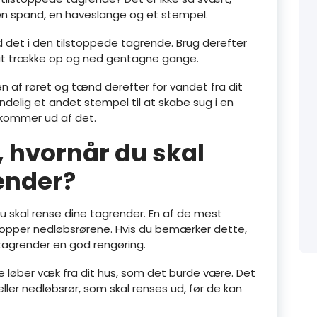
 en spand, en haveslange og et stempel.
det i den tilstoppede tagrende. Brug derefter
d at trække op og ned gentagne gange.
n af røret og tænd derefter for vandet fra dit
delig et andet stempel til at skabe sug i en
d kommer ud af det.
 hvornår du skal
ender?
 du skal rense dine tagrender. En af de mest
stopper nedløbsrørene. Hvis du bemærker dette,
 tagrender en god rengøring.
ke løber væk fra dit hus, som det burde være. Det
eller nedløbsrør, som skal renses ud, før de kan