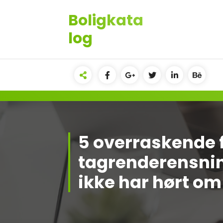
Videre
Boligkata
til
indhold
log
5 overraskende 
tagrenderensni
ikke har hørt om