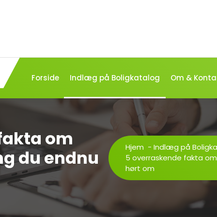
Forside
Indlæg på Boligkatalog
Om & Konta
fakta om
Hjem
-
Indlæg på Boligk
ng du endnu
5 overraskende fakta om
hørt om