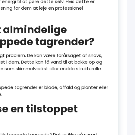
 energi til at gøre dette selv. Hvis dette er
sning for dem at leje en professionel
 almindelige
toppede tagrender?
igt problem. De kan være forårsaget af snavs,
st i dem. Dette kan få vand til at bakke op og
emer som skimmelvækst eller endda strukturelle
ppede tagrender er blade, affald og planter eller
.
e en tilstoppet
 tilstoppede tagrende? Det er ikke så svært,