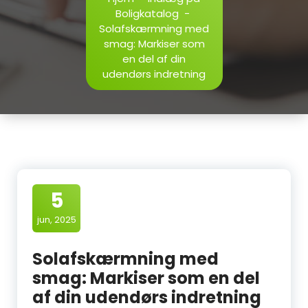
Boligkatalog
-
Solafskærmning med
smag: Markiser som
en del af din
udendørs indretning
5
jun, 2025
Solafskærmning med
smag: Markiser som en del
af din udendørs indretning