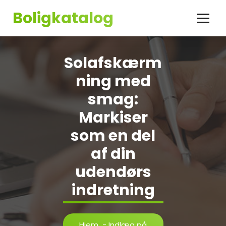
Videre
Boligkatalog
til
indhold
Solafskærm
ning med
smag:
Markiser
som en del
af din
udendørs
indretning
Hjem
-
Indlæg på