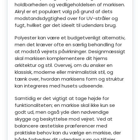
holdbarheden og vedligeholdelsen af markisen.
Akryl er et populært valg på grund af dets
modstandsdygtighed over for UV-stråler og
fugt, hvilket gør det ideelt til udendørs brug.
Polyester kan være et budgetvenligt alternativ,
men det kræver ofte en særlig behandling for
at modstå vejrets påvirkninger. Designmæssigt
skal markisen komplementere dit hjems
arkitektur og stil. Overvej, om du ønsker en
klassisk, moderne eller minimalistisk stil, og
tænk over, hvordan markisens form og struktur
kan integreres med husets udseende.
Samtidig er det vigtigt at tage højde for
funktionaliteten; en markise skal ikke kun se
godt ud, men også yde den nødvendige
skygge og beskyttelse mod vejret. Ved at
balancere æstetiske præferencer med
praktiske behov kan du vælge en markise, der
både forbedrer dit udendørs rum og tilføjer