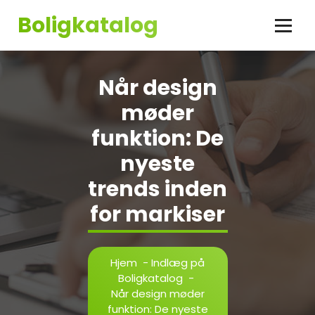
Videre
Boligkatalog
til
indhold
Når design
møder
funktion: De
nyeste
trends inden
for markiser
Hjem
-
Indlæg på
Boligkatalog
-
Når design møder
funktion: De nyeste