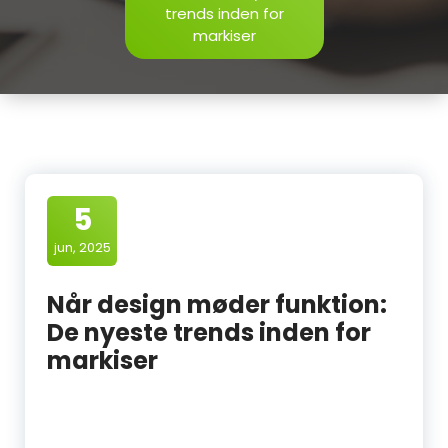
trends inden for
markiser
5
jun, 2025
Når design møder funktion:
De nyeste trends inden for
markiser