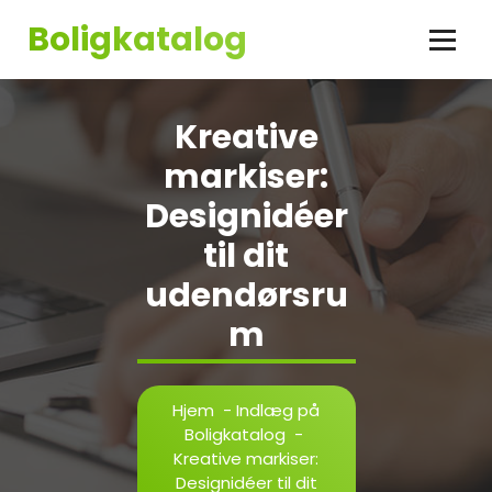
Videre
Boligkatalog
til
indhold
Kreative
markiser:
Designidéer
til dit
udendørsru
m
Hjem
-
Indlæg på
Boligkatalog
-
Kreative markiser:
Designidéer til dit