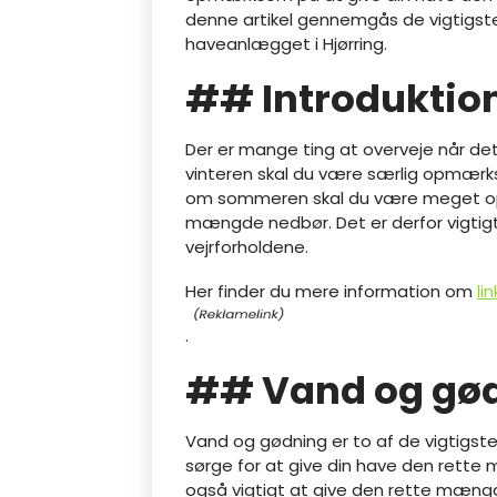
denne artikel gennemgås de vigtigste
haveanlægget i Hjørring.
## Introduktio
Der er mange ting at overveje når de
vinteren skal du være særlig opmærks
om sommeren skal du være meget op
mængde nedbør. Det er derfor vigtigt 
vejrforholdene.
Her finder du mere information om
li
.
## Vand og gø
Vand og gødning er to af de vigtigst
sørge for at give din have den rette 
også vigtigt at give den rette mæng