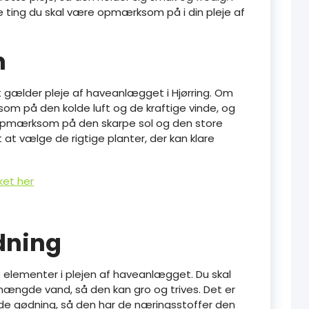
 ting du skal være opmærksom på i din pleje af
n
t gælder pleje af haveanlægget i Hjørring. Om
om på den kolde luft og de kraftige vinde, og
mærksom på den skarpe sol og den store
at vælge de rigtige planter, der kan klare
nket her
dning
e elementer i plejen af haveanlægget. Du skal
mængde vand, så den kan gro og trives. Det er
de gødning, så den har de næringsstoffer den