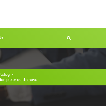
kt
atalog
-
an plejer du din have