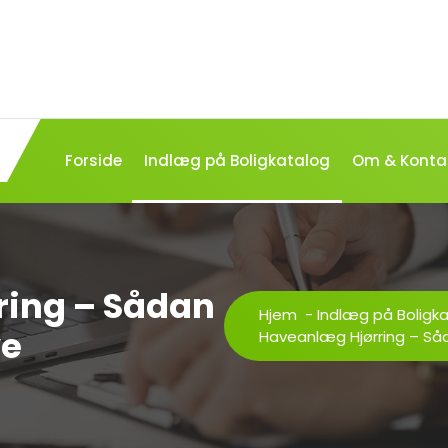
Forside
Indlæg på Boligkatalog
Om & Konta
ring – Sådan
Hjem
-
Indlæg på Boligk
ve
Haveanlæg Hjørring – Såd