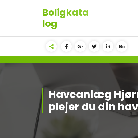
Videre
Boligkata
til
indhold
log
Haveanlæg Hjør
plejer du din ha