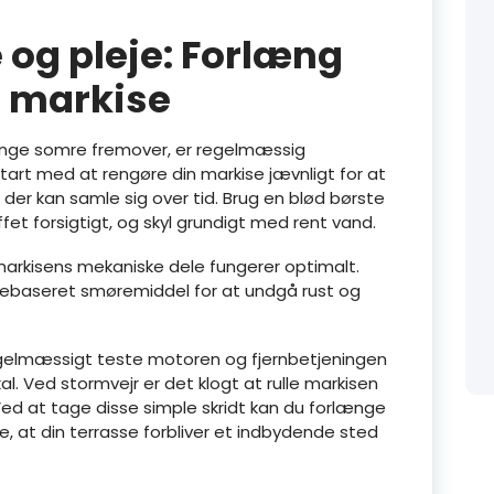
 og pleje: Forlæng
n markise
 mange somre fremover, er regelmæssig
tart med at rengøre din markise jævnligt for at
, der kan samle sig over tid. Brug en blød børste
fet forsigtigt, og skyl grundigt med rent vand.
t markisens mekaniske dele fungerer optimalt.
ebaseret smøremiddel for at undgå rust og
 regelmæssigt teste motoren og fjernbetjeningen
kal. Ved stormvejr er det klogt at rulle markisen
Ved at tage disse simple skridt kan du forlænge
re, at din terrasse forbliver et indbydende sted