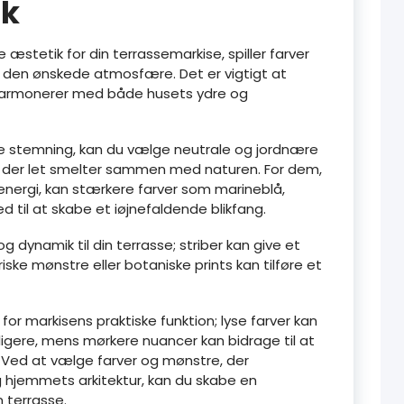
ik
æstetik for din terrassemarkise, spiller farver
e den ønskede atmosfære. Det er vigtigt at
 harmonerer med både husets ydre og
de stemning, kan du vælge neutrale og jordnære
øn, der let smelter sammen med naturen. For dem,
og energi, kan stærkere farver som marineblå,
 til at skabe et iøjnefaldende blikfang.
og dynamik til din terrasse; striber kan give et
iske mønstre eller botaniske prints kan tilføre et
or markisens praktiske funktion; lyse farver kan
ligere, mens mørkere nuancer kan bidrage til at
 Ved at vælge farver og mønstre, der
g hjemmets arkitektur, kan du skabe en
 terrasse.