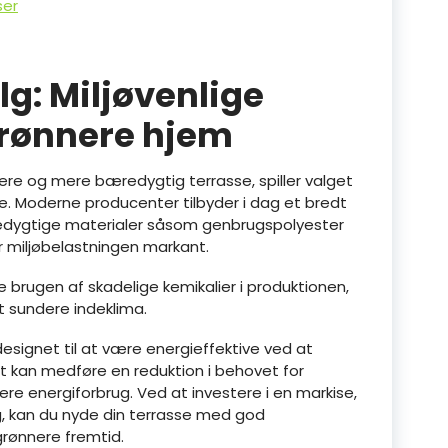
ser
g: Miljøvenlige
 grønnere hjem
ere og mere bæredygtig terrasse, spiller valget
lle. Moderne producenter tilbyder i dag et bredt
æredygtige materialer såsom genbrugspolyester
r miljøbelastningen markant.
 brugen af skadelige kemikalier i produktionen,
et sundere indeklima.
esignet til at være energieffektive ved at
et kan medføre en reduktion i behovet for
ere energiforbrug. Ved at investere i en markise,
, kan du nyde din terrasse med god
rønnere fremtid.