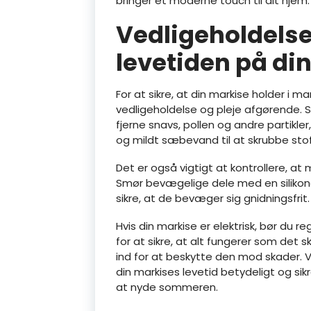
bringer et moderne touch til dit hjem.
Vedligeholdelse
levetiden på di
For at sikre, at din markise holder i
vedligeholdelse og pleje afgørende. S
fjerne snavs, pollen og andre partikler
og mildt sæbevand til at skrubbe stof
Det er også vigtigt at kontrollere, a
Smør bevægelige dele med en silikon
sikre, at de bevæger sig gnidningsfrit.
Hvis din markise er elektrisk, bør du
for at sikre, at alt fungerer som det s
ind for at beskytte den mod skader. 
din markises levetid betydeligt og sik
at nyde sommeren.