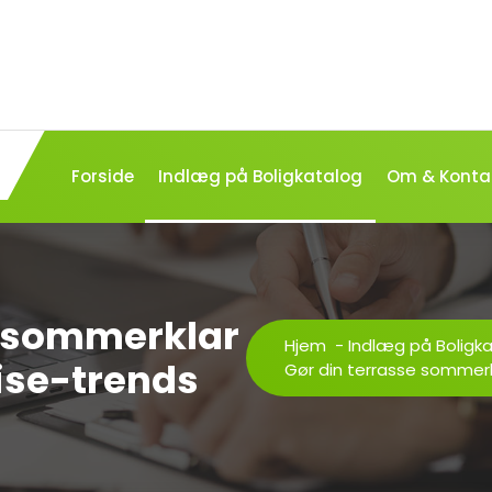
Forside
Indlæg på Boligkatalog
Om & Konta
e sommerklar
Hjem
-
Indlæg på Boligk
ise-trends
Gør din terrasse sommer