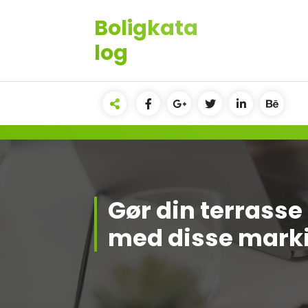
Videre
Boligkata
til
indhold
log
Gør din terrass
med disse mark