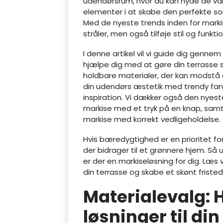
udendørsrum, hvor du kan nyde de var
elementer i at skabe den perfekte so
Med de nyeste trends inden for marki
stråler, men også tilføje stil og funktio
I denne artikel vil vi guide dig gen
hjælpe dig med at gøre din terrasse 
holdbare materialer, der kan modstå d
din udendørs æstetik med trendy farv
inspiration. Vi dækker også den nyeste
markise med et tryk på en knap, samt
markise med korrekt vedligeholdelse.
Hvis bæredygtighed er en prioritet for 
der bidrager til et grønnere hjem. Så u
er der en markiseløsning for dig. Læs
din terrasse og skabe et skønt friste
Materialevalg: H
løsninger til di