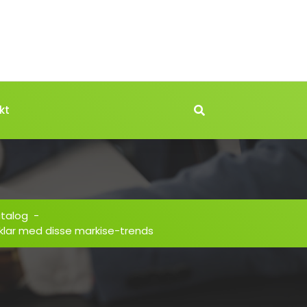
kt
atalog
-
klar med disse markise-trends