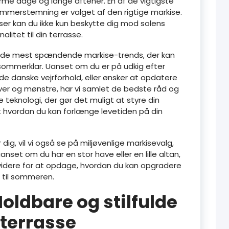
me dage og lange aftener. En af de vigtigste
mmerstemning er valget af den rigtige markise.
ser kan du ikke kun beskytte dig mod solens
nalitet til din terrasse.
nem de mest spændende markise-trends, der kan
sommerklar. Uanset om du er på udkig efter
e danske vejrforhold, eller ønsker at opdatere
er og mønstre, har vi samlet de bedste råd og
 teknologi, der gør det muligt at styre din
 hvordan du kan forlænge levetiden på din
dig, vil vi også se på miljøvenlige markisevalg,
anset om du har en stor have eller en lille altan,
 videre for at opdage, hvordan du kan opgradere
d til sommeren.
oldbare og stilfulde
n terrasse