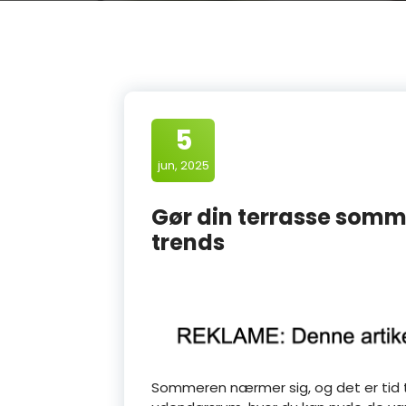
5
jun, 2025
Gør din terrasse somm
trends
Sommeren nærmer sig, og det er tid ti