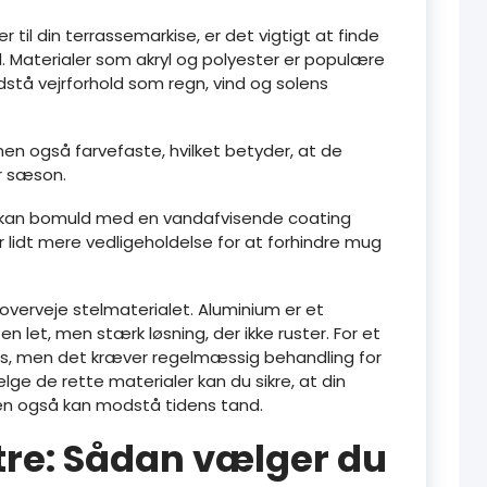
 til din terrassemarkise, er det vigtigt at finde
. Materialer som akryl og polyester er populære
dstå vejrforhold som regn, vind og solens
men også farvefaste, hvilket betyder, at de
r sæson.
k, kan bomuld med en vandafvisende coating
 lidt mere vedligeholdelse for at forhindre mug
 overveje stelmaterialet. Aluminium er et
 let, men stærk løsning, der ikke ruster. For et
es, men det kræver regelmæssig behandling for
lge de rette materialer kan du sikre, at din
men også kan modstå tidens tand.
tre: Sådan vælger du