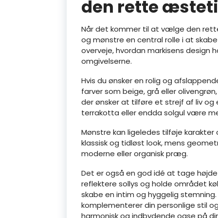
den rette æstet
Når det kommer til at vælge den rette 
og mønstre en central rolle i at skab
overveje, hvordan markisens design
omgivelserne.
Hvis du ønsker en rolig og afslappen
farver som beige, grå eller olivengr
der ønsker at tilføre et strejf af liv 
terrakotta eller endda solgul være med
Mønstre kan ligeledes tilføje karakter 
klassisk og tidløst look, mens geometr
moderne eller organisk præg.
Det er også en god idé at tage højde f
reflektere sollys og holde området kø
skabe en intim og hyggelig stemning.
komplementerer din personlige stil o
harmonisk og indbydende oase på din