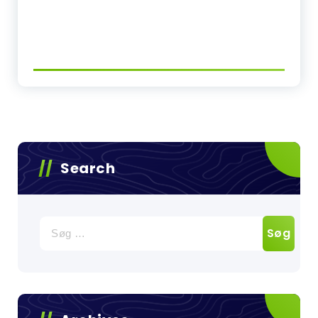
Search
Søg
efter: