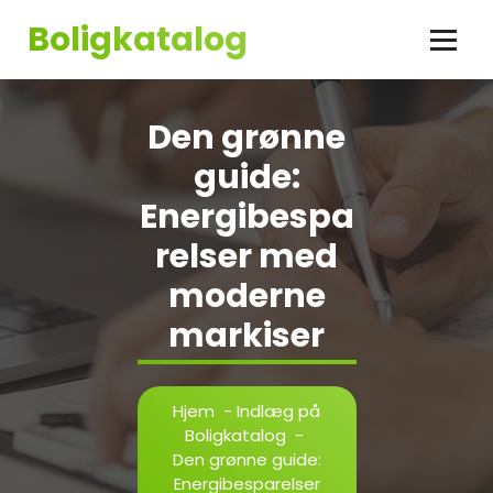
Videre
Boligkatalog
til
indhold
Den grønne
guide:
Energibespa
relser med
moderne
markiser
Hjem
-
Indlæg på
Boligkatalog
-
Den grønne guide:
Energibesparelser