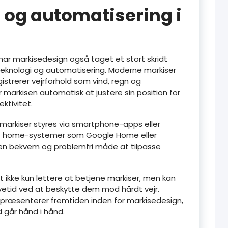
 og automatisering i
 har markisedesign også taget et stort skridt
eknologi og automatisering. Moderne markiser
istrerer vejrforhold som vind, regn og
or markisen automatisk at justere sin position for
ktivitet.
arkiser styres via smartphone-apps eller
ome-systemer som Google Home eller
 en bekvem og problemfri måde at tilpasse
t ikke kun lettere at betjene markiser, men kan
evetid ved at beskytte dem mod hårdt vejr.
epræsenterer fremtiden inden for markisedesign,
d går hånd i hånd.