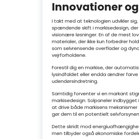
Innovationer og
I takt med at teknologien udvikler sig, 
spændende skift i markisedesign, de
visionære løsninger. En af de mest l
materialer, der ikke kun forbedrer ho
som selvrensende overflader og dynami
vejrforholdene.
Forestil dig en markise, der automatis
lysindfaldet eller endda ændrer farve
udendørsindretning.
Samtidig forventer vi en markant stign
markisedesign. Solpaneler indbygget i 
at drive både markisens mekanismer o
gør dem til en potentielt selvforsyn
Dette skridt mod energiuafhængighed
men tilbyder også økonomiske fordele