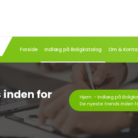
Forside
Indlæg på Boligkatalog
Om & Konta
 inden for
Hjem
-
Indlæg på Boligk
De nyeste trends inden f