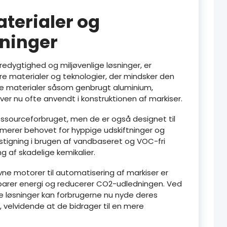
terialer og
sninger
edygtighed og miljøvenlige løsninger, er
e materialer og teknologier, der mindsker den
e materialer såsom genbrugt aluminium,
iver nu ofte anvendt i konstruktionen af markiser.
ressourceforbruget, men de er også designet til
imerer behovet for hyppige udskiftninger og
stigning i brugen af vandbaseret og VOC-fri
g af skadelige kemikalier.
vne motorer til automatisering af markiser er
arer energi og reducerer CO2-udledningen. Ved
 løsninger kan forbrugerne nu nyde deres
velvidende at de bidrager til en mere