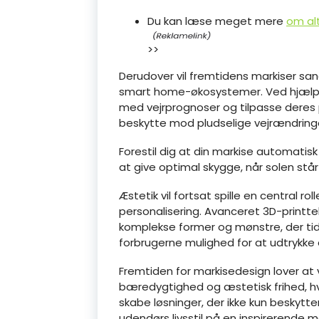
Du kan læse meget mere
om al
>>
Derudover vil fremtidens markiser s
smart home-økosystemer. Ved hjælp 
med vejrprognoser og tilpasse deres p
beskytte mod pludselige vejrændring
Forestil dig at din markise automatisk r
at give optimal skygge, når solen står
Æstetik vil fortsat spille en central 
personalisering. Avanceret 3D-printte
komplekse former og mønstre, der tidl
forbrugerne mulighed for at udtrykke 
Fremtiden for markisedesign lover at
bæredygtighed og æstetisk frihed, hv
skabe løsninger, der ikke kun beskytt
udendørs livsstil på en inspirerende 