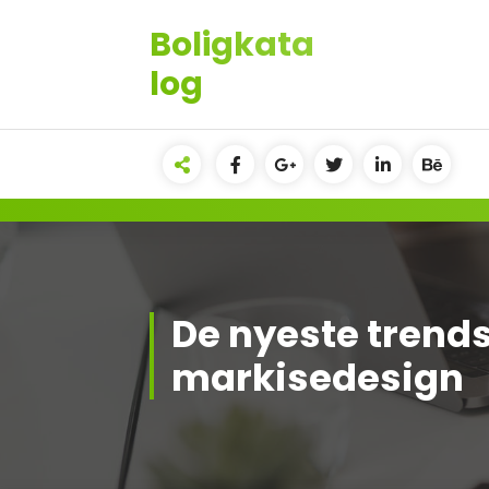
Videre
Boligkata
til
indhold
log
De nyeste trends
markisedesign