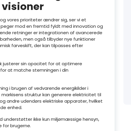
 visioner
og vores prioriteter ændrer sig, ser vi et
r peger mod en fremtid fyldt med innovation og
ovende retninger er integrationen af avancerede
ldbarheden, men også tilbyder nye funktioner
sk farveskift, der kan tilpasses efter
k justerer sin opacitet for at optimere
 for at matche stemningen i din
ing i brugen af vedvarende energikilder i
markisens struktur kan generere elektricitet til
g andre udendørs elektriske apparater, hvilket
ende enhed.
 understøtter ikke kun miljømæssige hensyn,
 for brugerne.