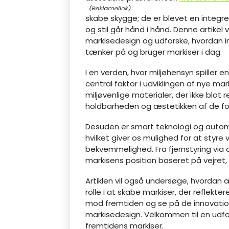
skabe skygge; de er blevet en integrer
og stil går hånd i hånd. Denne artikel 
markisedesign og udforske, hvordan i
tænker på og bruger markiser i dag.
I en verden, hvor miljøhensyn spiller 
central faktor i udviklingen af nye mar
miljøvenlige materialer, der ikke blot
holdbarheden og æstetikken af de for
Desuden er smart teknologi og automa
hvilket giver os mulighed for at styr
bekvemmelighed. Fra fjernstyring via a
markisens position baseret på vejret
Artiklen vil også undersøge, hvordan 
rolle i at skabe markiser, der reflektere
mod fremtiden og se på de innovatione
markisedesign. Velkommen til en udfo
fremtidens markiser.