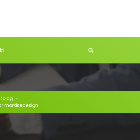
kt
atalog
-
or markisedesign