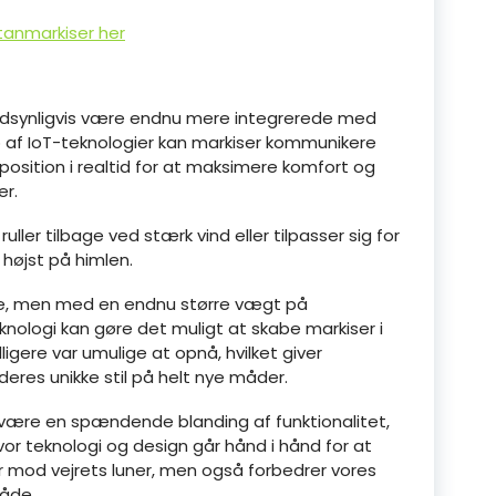
tanmarkiser her
andsynligvis være endnu mere integrerede med
af IoT-teknologier kan markiser kommunikere
osition i realtid for at maksimere komfort og
er.
uller tilbage ved stærk vind eller tilpasser sig for
 højst på himlen.
rolle, men med en endnu større vægt på
knologi kan gøre det muligt at skabe markiser i
igere var umulige at opnå, hvilket giver
deres unikke stil på helt nye måder.
 være en spændende blanding af funktionalitet,
or teknologi og design går hånd i hånd for at
er mod vejrets luner, men også forbedrer vores
måde.