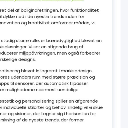
et del af boligindretningen, hvor funktionalitet
vil dykke ned i de nyeste trends inden for
nnovation og kreativitet omformer måden, vi
en stadig større rolle, er bæredygtighed blevet en
kiseløsninger. Vi ser en stigende brug af
 reducerer miljøpåvirkningen, men også forbedrer
skellige designs.
tisering blevet integreret i markisedesign,
e vores udendørs rum med større præcision og
pps til sensorer, der automatisk tilpasser
, er mulighederne nærmest uendelige.
æstetik og personalisering spiller en afgørende
r individuelle stilarter og behov. Endelig vil vi skue
r og visioner, der tegner sig i horisonten for
rskning af de nyeste trends, der former