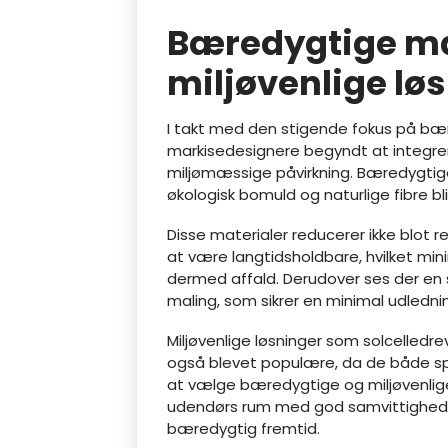
Bæredygtige ma
miljøvenlige lø
I takt med den stigende fokus på bær
markisedesignere begyndt at integrer
miljømæssige påvirkning. Bæredygtig
økologisk bomuld og naturlige fibre bl
Disse materialer reducerer ikke blot 
at være langtidsholdbare, hvilket min
dermed affald. Derudover ses der en 
maling, som sikrer en minimal udlednin
Miljøvenlige løsninger som solcelledre
også blevet populære, da de både sp
at vælge bæredygtige og miljøvenlige
udendørs rum med god samvittighed, 
bæredygtig fremtid.