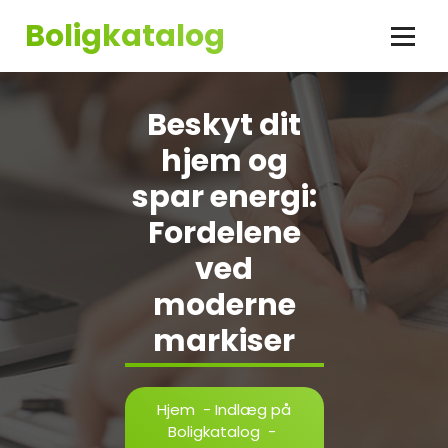
Videre
Boligkatalog
til
indhold
Beskyt dit
hjem og
spar energi:
Fordelene
ved
moderne
markiser
Hjem
-
Indlæg på
Boligkatalog
-